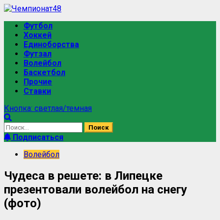
Футбол
Хоккей
Единоборства
Футзал
Волейбол
Баскетбол
Прочие
Ставки
Кнопка: светлая/темная
Подписаться
Волейбол
Чудеса в решете: в Липецке
презентовали волейбол на снегу
(фото)