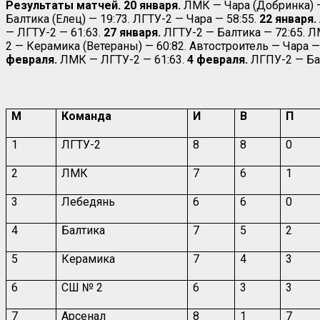
Результаты матчей. 20 января.
ЛМК — Чара (Добринка) —
Балтика (Елец) — 19:73. ЛГТУ-2 — Чара — 58:55.
22 января.
— ЛГТУ-2 — 61:63.
27 января.
ЛГТУ-2 — Балтика — 72:65. Л
2 — Керамика (Ветераны) — 60:82. Автостроитель — Чара 
февраля.
ЛМК — ЛГТУ-2 — 61:63.
4 февраля.
ЛГПУ-2 — Бал
М
Команда
И
В
П
1
ЛГТУ-2
8
8
0
2
ЛМК
7
6
1
3
Лебедянь
6
6
0
4
Балтика
7
5
2
5
Керамика
7
4
3
6
СШ № 2
6
3
3
7
Арсенал
8
1
7