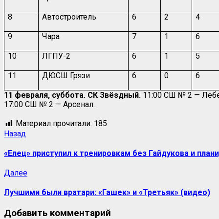
8
Автостроитель
6
2
4
9
Чара
7
1
6
10
ЛГПУ-2
6
1
5
11
ДЮСШ Грязи
6
0
6
11 февраля, суббота. СК Звёздный.
11:00 СШ № 2 — Леб
17:00 СШ № 2 — Арсенал.
Материал прочитали:
185
Назад
«Елец» приступил к тренировкам без Гайдукова и план
Далее
Лучшими были вратари: «Гашек» и «Третьяк» (видео)
Добавить комментарий