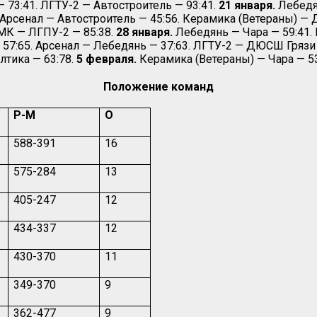
 73:41. ЛГТУ-2 — Автостроитель — 93:41.
21 января.
Лебедя
Арсенал — Автостроитель — 45:56. Керамика (Ветераны) — 
МК — ЛГПУ-2 — 85:38.
28 января.
Лебедянь — Чара — 59:41. 
— 57:65. Арсенал — Лебедянь — 37:63. ЛГТУ-2 — ДЮСШ Грязи
тика — 63:78.
5 февраля.
Керамика (Ветераны) — Чара — 53
Положение команд
Р-М
О
588-391
16
575-284
13
405-247
12
434-337
12
430-370
11
349-370
9
362-477
9