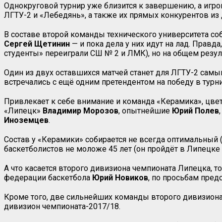
Однокруговой турнир уже близится к завершению, а игро
ЛГТУ-2 и «Лебедянь», а также их прямых конкурентов и
В составе второй команды технического университета с
Сергей
Щетинин
— и пока дела у них идут на лад. Правд
студенты» переиграли СШ № 2 и ЛМК), но на общем резул
Один из двух оставшихся матчей станет для ЛГТУ-2 сам
встречались с ещё одним претендентом на победу в турн
Привлекает к себе внимание и команда «Керамика», цвета
«Липецк»
Владимир Морозов
, опытнейшие
Юрий
Полев
Иноземцев
.
Состав у «Керамики» собирается не всегда оптимальный (
баскетболистов не моложе 45 лет (он пройдёт в Липецк
А что касается второго дивизиона чемпионата Липецка, т
федерации баскетбола
Юрий
Новиков
, по просьбам пред
Кроме того, две сильнейших команды второго дивизиона
дивизион чемпионата-2017/18.