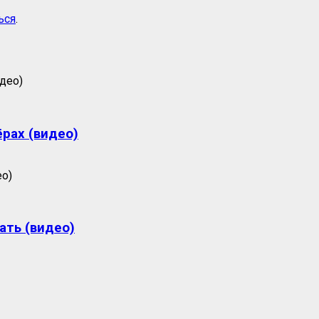
ься
.
ёрах (видео)
ать (видео)