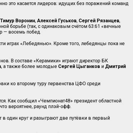
енно это касается лидеров: идущих без поражений команд
Тимур Воронин
,
Алексей
Гуськов
,
Сергей
Рязанцев
,
рной борьбе (так, с одинаковым счётом 63:61 «вечные
р — восемь побед.
ти играх «Лебедянью». Кроме того, лебедянцы пока не
анов. В составе «Керамики» играют директор БК
в
, а также более молодые
Сергей
Цыганков
и
Дмитрий
товки ко второму туру первенства ЦФО среди
ится. Как сообщил «Чемпионат48» президент областной
 что вероятнее, раунд плэй-офф.
 в один круг и разыграют две путёвки в первый