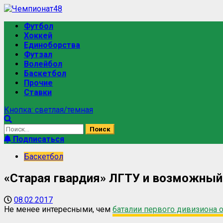
Футбол
Хоккей
Единоборства
Футзал
Волейбол
Баскетбол
Прочие
Ставки
Кнопка: светлая/темная
Подписаться
Баскетбол
«Старая гвардия» ЛГТУ и возможный
08.02.2017
Не менее интересными, чем
баталии первого дивизиона 