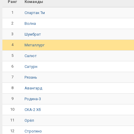
Ранг
Команды
1
Спартак Тм
2
Волна
3
Шумбрат
4
Металлург
5
Салют
6
Сатурн
7
Рязань
8
Авангард
9
Родина-3
10
СКА-2 Хб
11
Орёл
12
Строгино