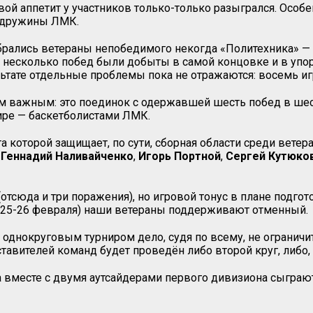
вой аппетит у участников только-только разыгрался. Особ
з дружины ЛМК.
обрались ветераны непобедимого некогда «Политехника» —
а, несколько побед были добыты в самой концовке и в упо
ьтате отдельные проблемы пока не отражаются: восемь иг
ым важным: это поединок с одержавшей шесть побед в шес
ире — баскетболистами ЛМК.
 которой защищает, по сути, сборная области среди ветер
,
Геннадий
Наливайченко
,
Игорь
Портной
,
Сергей
Кутюко
отсюда и три поражения), но игровой тонус в плане подго
е 25-26 февраля) наши ветераны поддерживают отменный.
о однокруговым турниром дело, судя по всему, не огранич
ставителей команд будет проведён либо второй круг, либо,
 вместе с двумя аутсайдерами первого дивизиона сыграют