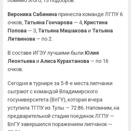
помимо этого, 13 подборов.
Вероника
Сабинина
принесла команде ЛГПУ 6
очков,
Татьяна
Гончарова
— 4,
Кристина
Попова
— 3,
Татьяна
Мишакова
и
Татьяна
Литвинова
— по 2.
В составе ИГЭУ лучшими были
Юлия
Леонтьева
и
Алиса
Курахтанова
— по 16
очков.
Сегодня в турнире за 5-8-е места липчанки
сыграют с командой Владимирского
госуниверситета (ВлГУ), которая вчера
уступила ТГПУ из Тулы — 72:86. Напомним, на
предварительной стадии поединок ЛГПУ —
ВлГУ завершился поражением липчанок —