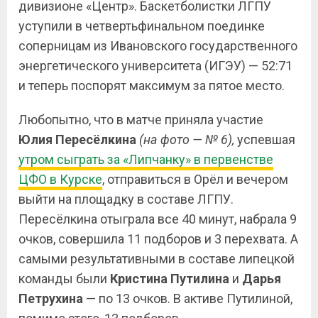
дивизионе «Центр». Баскетболистки ЛГПУ
уступили в четвертьфинальном поединке
соперницам из Ивановского государственного
энергетического университета (ИГЭУ) — 52:71
и теперь поспорят максимум за пятое место.
Любопытно, что в матче приняла участие
Юлия Пересёлкина
(на фото — № 6),
успевшая
утром сыграть за «Липчанку» в первенстве
ЦФО в Курске
, отправиться в Орёл и вечером
выйти на площадку в составе ЛГПУ.
Пересёлкина отыграла все 40 минут, набрала 9
очков, совершила 11 подборов и 3 перехвата. А
самыми результативными в составе липецкой
команды были
Кристина
Путилина
и
Дарья
Петрухина
— по 13 очков. В активе Путилиной,