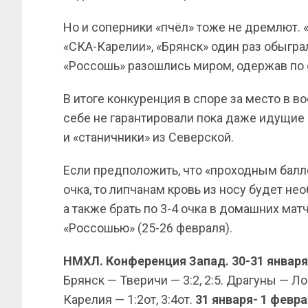
Но и соперники «пчёл» тоже не дремлют. 
«СКА-Карелии», «Брянск» один раз обыгра
«Россошь» разошлись миром, одержав по 
В итоге конкуренция в споре за место в в
себе не гарантировали пока даже идущие
и «станичники» из Северской.
Если предположить, что «проходным балл
очка, то липчанам кровь из носу будет н
а также брать по 3-4 очка в домашних мат
«Россошью» (25-26 февраля).
НМХЛ. Конференция Запад. 30-31 января
Брянск — Тверичи — 3:2, 2:5. Драгуны — Ло
Карелия — 1:2от, 3:4от.
31 января- 1 февра