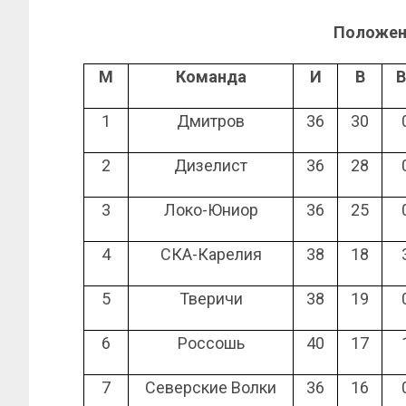
Положен
М
Команда
И
В
В
1
Дмитров
36
30
2
Дизелист
36
28
3
Локо-Юниор
36
25
4
СКА-Карелия
38
18
5
Тверичи
38
19
6
Россошь
40
17
7
Северские Волки
36
16