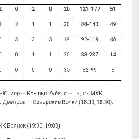
2
0
2
0
20
121-177
51
1
3
1
1
20
88-140
49
0
3
3
3
19
92-119
48
0
0
1
1
30
38-237
14
0
0
0
0
35
32-99
3
-Юниор — Крылья Кубани — +:-, +:-. МХК
. Дмитров — Северские Волки (18:30, 18:30).
К Брянск (19:00, 19:00).