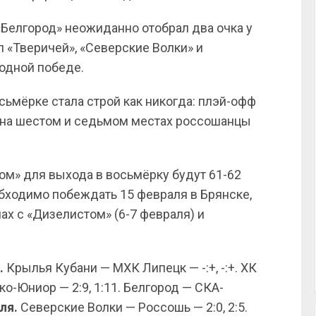
«Белгород» неожиданно отобрал два очка у
л «Тверичей», «Северские Волки» и
одной победе.
осьмёрке стала строй как никогда: плэй-офф
 на шестом и седьмом местах россошанцы
ом» для выхода в восьмёрку будут 61-62
еобходимо побеждать 15 февраля в Брянске,
чах с «Дизелистом» (6-7 февраля) и
.
Крылья Кубани — МХК Липецк — -:+, -:+. ХК
ко-Юниор — 2:9, 1:11. Белгород — СКА-
ля.
Северские Волки — Россошь — 2:0, 2:5.