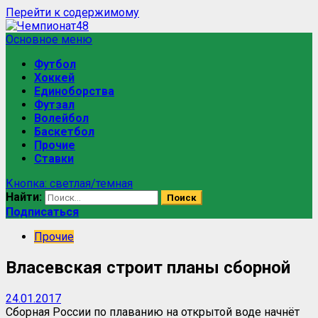
Перейти к содержимому
Основное меню
Футбол
Хоккей
Единоборства
Футзал
Волейбол
Баскетбол
Прочие
Ставки
Кнопка: светлая/темная
Найти:
Подписаться
Прочие
Власевская строит планы сборной
24.01.2017
Сборная России по плаванию на открытой воде начнёт