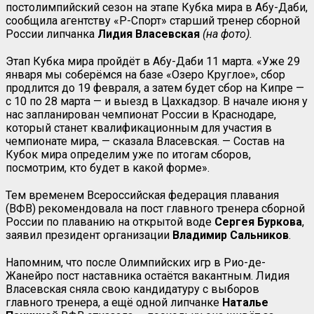
постолимпийский сезон на этапе Кубка мира в Абу-Даби,
сообщила агентству «Р-Спорт» старший тренер сборной
России липчанка
Лидия Власевская
(на фото).
Этап Кубка мира пройдёт в Абу-Даби 11 марта. «Уже 29
января мы соберёмся на базе «Озеро Круглое», сбор
продлится до 19 февраля, а затем будет сбор на Кипре —
с 10 по 28 марта — и выезд в Цахкадзор. В начале июня у
нас запланирован чемпионат России в Краснодаре,
который станет квалификационным для участия в
чемпионате мира, — сказала Власевская. — Состав на
Кубок мира определим уже по итогам сборов,
посмотрим, кто будет в какой форме».
Тем временем Всероссийская федерация плавания
(ВФВ) рекомендовала на пост главного тренера сборной
России по плаванию на открытой воде
Сергея Буркова
,
заявил президент организации
Владимир Сальников
.
Напомним, что после Олимпийских игр в Рио-де-
Жанейро пост наставника остаётся вакантным. Лидия
Власевская сняла свою кандидатуру с выборов
главного тренера, а ещё одной липчанке
Наталье