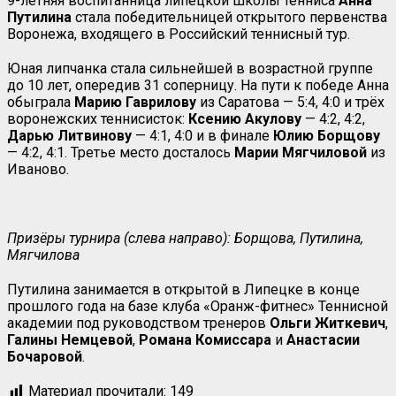
9-летняя воспитанница липецкой школы тенниса
Анна
Путилина
стала победительницей открытого первенства
Воронежа, входящего в Российский теннисный тур.
Юная липчанка стала сильнейшей в возрастной группе
до 10 лет, опередив 31 соперницу. На пути к победе Анна
обыграла
Марию Гаврилову
из Саратова — 5:4, 4:0 и трёх
воронежских теннисисток:
Ксению Акулову
— 4:2, 4:2,
Дарью Литвинову
— 4:1, 4:0 и в финале
Юлию Борщову
— 4:2, 4:1. Третье место досталось
Марии Мягчиловой
из
Иваново.
Призёры турнира (слева направо): Борщова, Путилина,
Мягчилова
Путилина занимается в открытой в Липецке в конце
прошлого года на базе клуба «Оранж-фитнес» Теннисной
академии под руководством тренеров
Ольги Житкевич
,
Галины Немцевой
,
Романа Комиссара
и
Анастасии
Бочаровой
.
Материал прочитали:
149