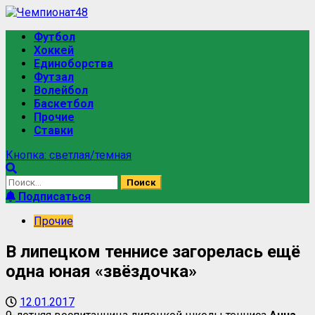
Футбол
Хоккей
Единоборства
Футзал
Волейбол
Баскетбол
Прочие
Ставки
Кнопка: светлая/темная
Подписаться
Прочие
В липецком теннисе загорелась ещё
одна юная «звёздочка»
12.01.2017