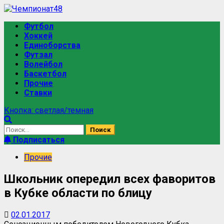
Футбол
Хоккей
Единоборства
Футзал
Волейбол
Баскетбол
Прочие
Ставки
Кнопка: светлая/темная
Подписаться
Прочие
Школьник опередил всех фаворитов
в Кубке области по блицу
02.01.2017