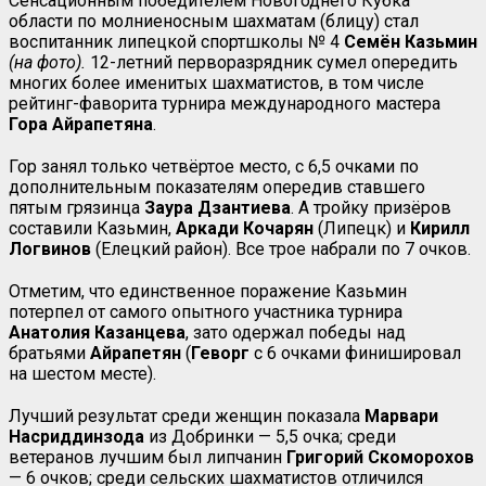
Сенсационным победителем Новогоднего Кубка
области по молниеносным шахматам (блицу) стал
воспитанник липецкой спортшколы № 4
Семён Казьмин
(на фото).
12-летний перворазрядник сумел опередить
многих более именитых шахматистов, в том числе
рейтинг-фаворита турнира международного мастера
Гора Айрапетяна
.
Гор занял только четвёртое место, с 6,5 очками по
дополнительным показателям опередив ставшего
пятым грязинца
Заура Дзантиева
. А тройку призёров
составили Казьмин,
Аркади Кочарян
(Липецк) и
Кирилл
Логвинов
(Елецкий район). Все трое набрали по 7 очков.
Отметим, что единственное поражение Казьмин
потерпел от самого опытного участника турнира
Анатолия Казанцева
, зато одержал победы над
братьями
Айрапетян
(
Геворг
с 6 очками финишировал
на шестом месте).
Лучший результат среди женщин показала
Марвари
Насриддинзода
из Добринки — 5,5 очка; среди
ветеранов лучшим был липчанин
Григорий Скоморохов
— 6 очков; среди сельских шахматистов отличился