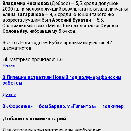
Владимир Чесноков
(Доброе) — 5,5; среди девушек
2000 г.р. и моложе лучший результата показала липчанка
Елена Татаринова
— 4,5; среди юношей такого же
возраста лучшим был
Арсений Букатин
— 5,5.
Специальный приз «Мы из Ельца» достался
Сергею
Соловьёву
, набравшему 5 очков.
Всего в Новогоднем Кубке принимали участие 47
шахматистов.
Материал прочитали:
133
Назад
В Липецке встретили Новый год полумарафонским
забегом
Далее
В «Форсаже» — бомбардир, у «Гигантов» — голкипер
Добавить комментарий
Для отправки комментария вам необходимо