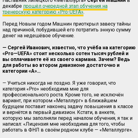
Наставник липецкого «Металлурга»
Сергей Машнин
в
декабре
прошёл очередной этап обучения на
тренерскую категорию «
Pro-UEFA
»
.
Перед Новым годом Машнин приоткрыл завесу тайны
над причиной, побудившей его потратить энную сумму
денег на недешёвое обучение.
— Сергей Иванович, известно, что учёба на категорию
«
Pro
—
UEFA
» стоит несколько сотен тысяч рублей и
вы оплачиваете её из своего кармана. Зачем? Ведь
для работы во втором дивизионе достаточно и
категории «А»…
— Учиться никогда не поздно. Я уже говорил, что
категория «
Pro
» необходима мне для
профессионального роста. Кроме того, не исключён
вариант, при котором «Металлург» в ближайшем
будущем поставит наконец задачу повышения в классе
и вернётся в первый дивизион. Кстати, в анкете,
которую мы заполняли перед началом обучения, я так и
написал: «Лицензия мне необходима для того, чтобы
работать в ФНЛ в своём родном клубе — «Металлурге».