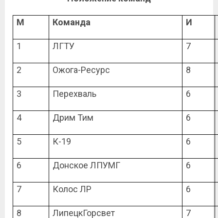
М
Команда
И
1
ЛГТУ
7
2
Ожога-Ресурс
8
3
Перехваль
6
4
Дрим Тим
6
5
К-19
6
6
Донское ЛПУМГ
6
7
Колос ЛР
6
8
ЛипецкГорсвет
7