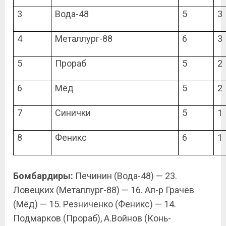
3
Вода-48
5
3
4
Металлург-88
6
3
5
Прораб
5
2
6
Мёд
5
2
7
Синички
5
1
8
Феникс
6
1
Бомбардиры:
Печинин (Вода-48) — 23.
Ловецких (Металлург-88) — 16. Ал-р Грачёв
(Мёд) — 15. Резниченко (Феникс) — 14.
Подмарков (Прораб), А.Войнов (Конь-