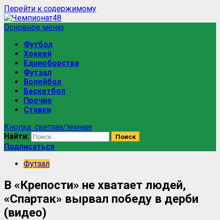
Перейти к содержимому
Основное меню
Футбол
Хоккей
Единоборства
Футзал
Волейбол
Баскетбол
Прочие
Ставки
Кнопка: светлая/темная
Найти:
Подписаться
Футзал
В «Крепости» не хватает людей,
«Спартак» вырвал победу в дерби
(видео)