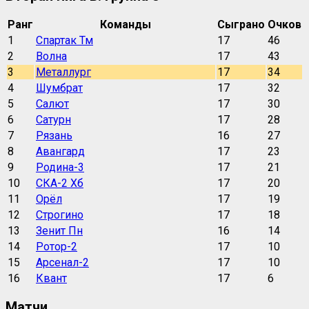
Ранг
Команды
Сыграно
Очков
1
Спартак Тм
17
46
2
Волна
17
43
3
Металлург
17
34
4
Шумбрат
17
32
5
Салют
17
30
6
Сатурн
17
28
7
Рязань
16
27
8
Авангард
17
23
9
Родина-3
17
21
10
СКА-2 Хб
17
20
11
Орёл
17
19
12
Строгино
17
18
13
Зенит Пн
16
14
14
Ротор-2
17
10
15
Арсенал-2
17
10
16
Квант
17
6
Матчи