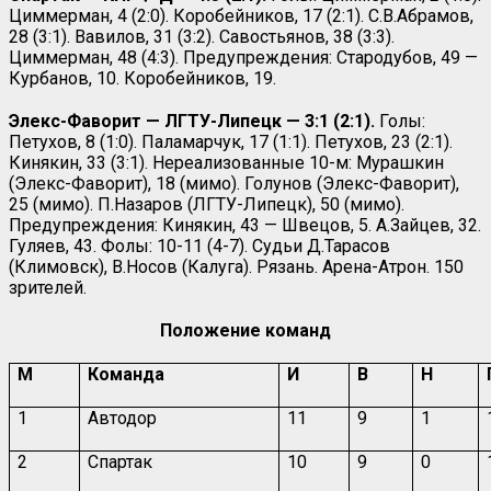
Циммерман, 4 (2:0). Коробейников, 17 (2:1). С.В.Абрамов,
28 (3:1). Вавилов, 31 (3:2). Савостьянов, 38 (3:3).
Циммерман, 48 (4:3). Предупреждения: Стародубов, 49 —
Курбанов, 10. Коробейников, 19.
Элекс-Фаворит — ЛГТУ-Липецк — 3:1 (2:1).
Голы:
Петухов, 8 (1:0). Паламарчук, 17 (1:1). Петухов, 23 (2:1).
Кинякин, 33 (3:1). Нереализованные 10-м: Мурашкин
(Элекс-Фаворит), 18 (мимо). Голунов (Элекс-Фаворит),
25 (мимо). П.Назаров (ЛГТУ-Липецк), 50 (мимо).
Предупреждения: Кинякин, 43 — Швецов, 5. А.Зайцев, 32.
Гуляев, 43. Фолы: 10-11 (4-7). Судьи Д.Тарасов
(Климовск), В.Носов (Калуга). Рязань. Арена-Атрон. 150
зрителей.
Положение команд
М
Команда
И
В
Н
1
Автодор
11
9
1
2
Спартак
10
9
0