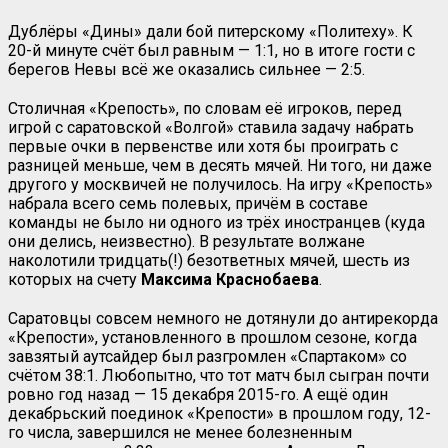
Дублёры «Дины» дали бой питерскому «Политеху». К
20-й минуте счёт был равным — 1:1, но в итоге гости с
берегов Невы всё же оказались сильнее — 2:5.
Столичная «Крепость», по словам её игроков, перед
игрой с саратовской «Волгой» ставила задачу набрать
первые очки в первенстве или хотя бы проиграть с
разницей меньше, чем в десять мячей. Ни того, ни даже
другого у москвичей не получилось. На игру «Крепость»
набрала всего семь полевых, причём в составе
команды не было ни одного из трёх иностранцев (куда
они делись, неизвестно). В результате волжане
наколотили тридцать(!) безответных мячей, шесть из
которых на счету
Максима
Краснобаева
.
Саратовцы совсем немного не дотянули до антирекорда
«Крепости», установленного в прошлом сезоне, когда
завзятый аутсайдер был разгромлен «Спартаком» со
счётом 38:1. Любопытно, что тот матч был сыгран почти
ровно год назад — 15 декабря 2015-го. А ещё один
декабрьский поединок «Крепости» в прошлом году, 12-
го числа, завершился не менее болезненным