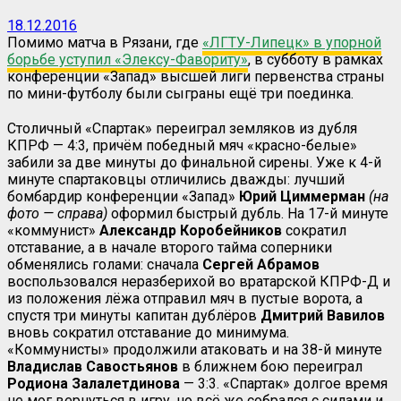
18.12.2016
Помимо матча в Рязани, где
«ЛГТУ-Липецк» в упорной
борьбе уступил «Элексу-Фавориту»
, в субботу в рамках
конференции «Запад» высшей лиги первенства страны
по мини-футболу были сыграны ещё три поединка.
Столичный «Спартак» переиграл земляков из дубля
КПРФ — 4:3, причём победный мяч «красно-белые»
забили за две минуты до финальной сирены. Уже к 4-й
минуте спартаковцы отличились дважды: лучший
бомбардир конференции «Запад»
Юрий Циммерман
(на
фото — справа)
оформил быстрый дубль. На 17-й минуте
«коммунист»
Александр
Коробейников
сократил
отставание, а в начале второго тайма соперники
обменялись голами: сначала
Сергей
Абрамов
воспользовался неразберихой во вратарской КПРФ-Д и
из положения лёжа отправил мяч в пустые ворота, а
спустя три минуты капитан дублёров
Дмитрий Вавилов
вновь сократил отставание до минимума.
«Коммунисты» продолжили атаковать и на 38-й минуте
Владислав
Савостьянов
в ближнем бою переиграл
Родиона Залалетдинова
— 3:3. «Спартак» долгое время
не мог вернуться в игру, но всё же собрался с силами и