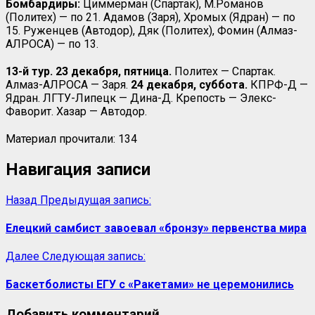
Бомбардиры:
Циммерман (Спартак), М.Романов
(Политех) — по 21. Адамов (Заря), Хромых (Ядран) — по
15. Руженцев (Автодор), Дяк (Политех), Фомин (Алмаз-
АЛРОСА) — по 13.
13-й тур. 23 декабря, пятница.
Политех — Спартак.
Алмаз-АЛРОСА — Заря.
24 декабря,
суббота.
КПРФ-Д —
Ядран. ЛГТУ-Липецк — Дина-Д. Крепость — Элекс-
Фаворит. Хазар — Автодор.
Материал прочитали:
134
Навигация записи
Назад
Предыдущая запись:
Елецкий самбист завоевал «бронзу» первенства мира
Далее
Следующая запись:
Баскетболисты ЕГУ с «Ракетами» не церемонились
Добавить комментарий