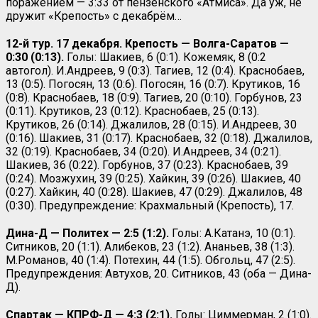
поражением — 3:33 от пензенского «Атмиса». Да уж, не
дружит «Крепость» с декабрём…
12-й тур. 17 декабря. Крепость — Волга-Саратов —
0:30 (0:13).
Голы: Шакиев, 6 (0:1). Кожемяк, 8 (0:2
автогол). И.Андреев, 9 (0:3). Тагиев, 12 (0:4). Краснобаев,
13 (0:5). Погосян, 13 (0:6). Погосян, 16 (0:7). Крутиков, 16
(0:8). Краснобаев, 18 (0:9). Тагиев, 20 (0:10). Горбунов, 23
(0:11). Крутиков, 23 (0:12). Краснобаев, 25 (0:13).
Крутиков, 26 (0:14). Джалилов, 28 (0:15). И.Андреев, 30
(0:16). Шакиев, 31 (0:17). Краснобаев, 32 (0:18). Джалилов,
32 (0:19). Краснобаев, 34 (0:20). И.Андреев, 34 (0:21).
Шакиев, 36 (0:22). Горбунов, 37 (0:23). Краснобаев, 39
(0:24). Мозжухин, 39 (0:25). Хайкин, 39 (0:26). Шакиев, 40
(0:27). Хайкин, 40 (0:28). Шакиев, 47 (0:29). Джалилов, 48
(0:30). Предупреждение: Крахмальный (Крепость), 17.
Дина-Д — Политех — 2:5 (1:2).
Голы: А.Катанэ, 10 (0:1).
Ситников, 20 (1:1). Алибеков, 23 (1:2). Ананьев, 38 (1:3).
М.Романов, 40 (1:4). Потехин, 44 (1:5). Обгольц, 47 (2:5).
Предупреждения: Автухов, 20. Ситников, 43 (оба — Дина-
Д).
Спартак — КПРФ-Д — 4:3 (2:1).
Голы: Циммерман, 2 (1:0).