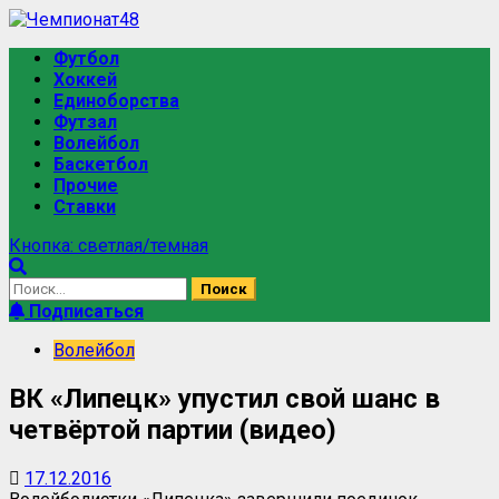
Перейти
к
Основное
Футбол
содержимому
меню
Хоккей
Единоборства
Футзал
Волейбол
Баскетбол
Прочие
Ставки
Кнопка: светлая/темная
Найти:
Подписаться
Волейбол
ВК «Липецк» упустил свой шанс в
четвёртой партии (видео)
17.12.2016