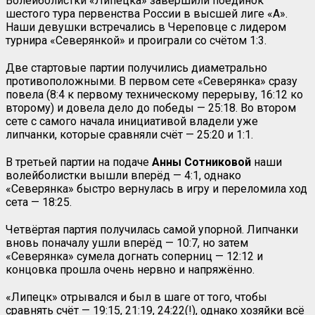
Волейболистки «Липецка» завершили поединок
шестого тура первенства России в высшей лиге «А».
Наши девушки встречались в Череповце с лидером
турнира «Северянкой» и проиграли со счётом 1:3.
Две стартовые партии получились диаметрально
противоположными. В первом сете «Северянка» сразу
повела (8:4 к первому техническому перерыву, 16:12 ко
второму) и довела дело до победы — 25:18. Во втором
сете с самого начала инициативой владели уже
липчанки, которые сравняли счёт — 25:20 и 1:1.
В третьей партии на подаче
Анны Сотниковой
наши
волейболистки вышли вперёд — 4:1, однако
«Северянка» быстро вернулась в игру и переломила ход
сета — 18:25.
Четвёртая партия получилась самой упорной. Липчанки
вновь поначалу ушли вперёд — 10:7, но затем
«Северянка» сумела догнать соперниц — 12:12 и
концовка прошла очень нервно и напряжённо.
«Липецк» отрывался и был в шаге от того, чтобы
сравнять счёт — 19:15, 21:19, 24:22(!), однако хозяйки всё