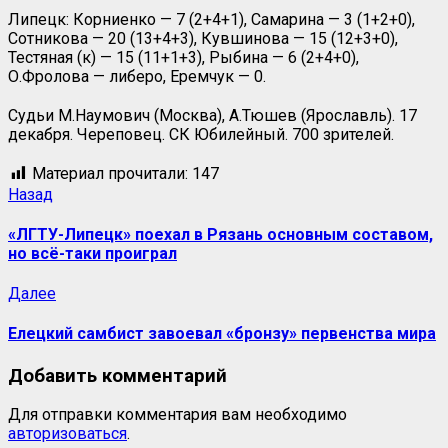
Липецк: Корниенко — 7 (2+4+1), Самарина — 3 (1+2+0),
Сотникова — 20 (13+4+3), Кувшинова — 15 (12+3+0),
Тестяная (к) — 15 (11+1+3), Рыбина — 6 (2+4+0),
О.Фролова — либеро, Еремчук — 0.
Судьи М.Наумович (Москва), А.Тюшев (Ярославль). 17
декабря. Череповец. СК Юбилейный. 700 зрителей.
Материал прочитали:
147
Навигация
Предыдущая
Назад
запись:
записи
«ЛГТУ-Липецк» поехал в Рязань основным составом,
но всё-таки проиграл
Следующая
Далее
запись:
Елецкий самбист завоевал «бронзу» первенства мира
Добавить комментарий
Для отправки комментария вам необходимо
авторизоваться
.