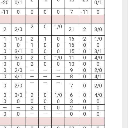
-20
0/1
0/1
-11
0
0
0
0
7
-11
0
2
0
1/0
2
2/0
21
2
3/0
1
1/0
2
1
0
16
2
1/0
0
0
1
0
0
16
0
0
0
3/1
0
0
0
15
0
3/1
0
3/0
2
0
1/0
11
0
4/0
0
0
2
0
0
10
0
0
0
2/0
—
—
—
9
0
2/0
0
4/1
—
—
—
8
0
4/1
—
—
—
0
2/0
7
0
2/0
0
3/0
2
0
1/0
6
0
4/0
0
0
0
0
0
3
0
0
—
—
2
0
0
2
0
0
0
0
—
—
—
0
0
0