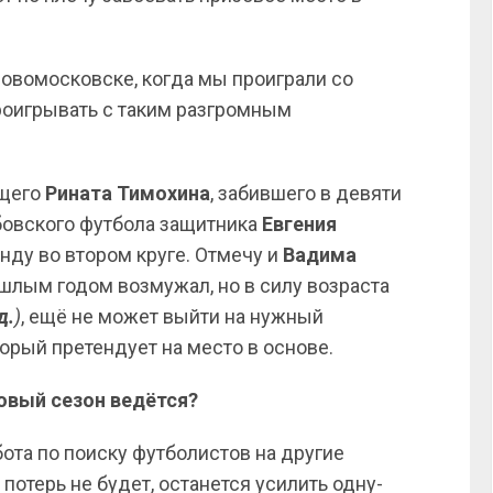
 Новомосковске, когда мы проиграли со
проигрывать с таким разгромным
ющего
Рината
Тимохина
, забившего в девяти
мбовского футбола защитника
Евгения
нду во втором круге. Отмечу и
Вадима
ошлым годом возмужал, но в силу возраста
д.
)
, ещё не может выйти на нужный
торый претендует на место в основе.
овый сезон ведётся?
бота по поиску футболистов на другие
 потерь не будет, останется усилить одну-