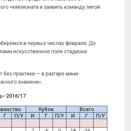
ого чемпионата и заявить команду лигой
оберёмся в первых числах февраля. До
илами искусственное поле стадиона
 без практики — в разгаре мини-
асного знамени».
ц»-2016/17
венство
Кубок
Всего
Г
П/У
И
Г
П/У
И
Г
П/У
2
-6
0
18
-26