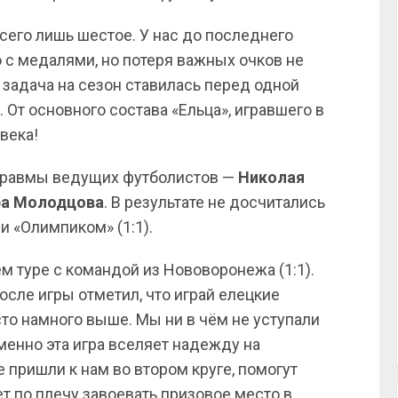
сего лишь шестое. У нас до последнего
 с медалями, но потеря важных очков не
 задача на сезон ставилась перед одной
 От основного состава «Ельца», игравшего в
века!
и травмы ведущих футболистов —
Николая
ра
Молодцова
. В результате не досчитались
и «Олимпиком» (1:1).
 туре с командой из Нововоронежа (1:1).
осле игры отметил, что играй елецкие
сто намного выше. Мы ни в чём не уступали
менно эта игра вселяет надежду на
 пришли к нам во втором круге, помогут
т по плечу завоевать призовое место в