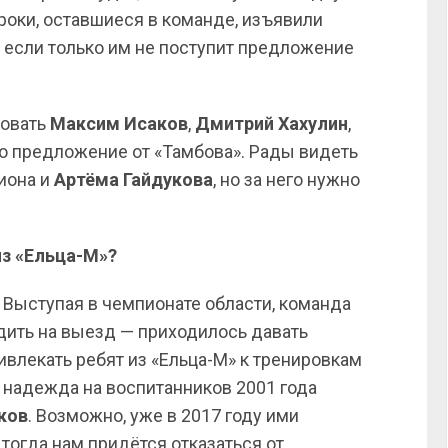
гроки, оставшиеся в команде, изъявили
 если только им не поступит предложение
довать
Максим Исаков
,
Дмитрий Хахулин
,
ло предложение от «Тамбова». Рады видеть
иона и
Артёма Гайдукова
, но за него нужно
из «Ельца-М»?
. Выступая в чемпионате области, команда
здить на выезд — приходилось давать
влекать ребят из «Ельца-М» к тренировкам
 надежда на воспитанников 2001 года
ков
. Возможно, уже в 2017 году ими
тогда нам придётся отказаться от