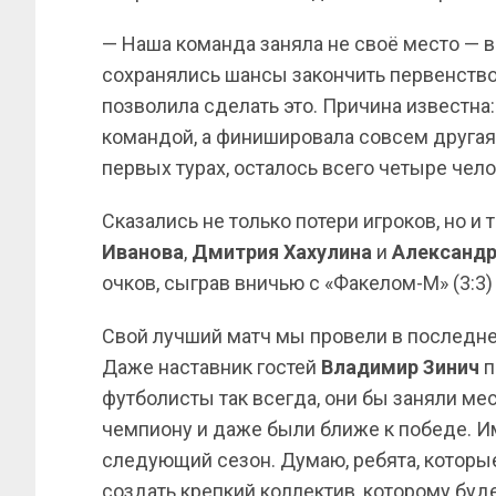
— Наша команда заняла не своё место — в
сохранялись шансы закончить первенство
позволила сделать это. Причина известна:
командой, а финишировала совсем другая.
первых турах, осталось всего четыре чело
Сказались не только потери игроков, но 
Иванова
,
Дмитрия
Хахулина
и
Александ
очков, сыграв вничью с «Факелом-М» (3:3) 
Свой лучший матч мы провели в последнем
Даже наставник гостей
Владимир Зинич
п
футболисты так всегда, они бы заняли ме
чемпиону и даже были ближе к победе. И
следующий сезон. Думаю, ребята, которые
создать крепкий коллектив, которому буде