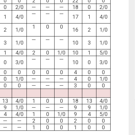
0
0
2
0
0
22
0
0
0
2/0
—
—
—
18
0
2/0
—
—
—
1
4/0
17
1
4/0
1
0
0
2
1/0
16
2
1/0
—
—
—
3
1/0
10
3
1/0
1
4/0
2
0
1/0
10
1
5/0
—
—
—
0
3/0
10
0
3/0
0
0
0
0
0
4
0
0
0
1/0
—
—
—
4
0
1/0
0
0
—
—
—
3
0
0
13
4/0
1
0
0
18
13
4/0
9
1/0
—
—
—
9
9
1/0
4
4/0
1
0
1/0
9
4
5/0
—
—
2
0
0
2
0
0
—
—
1
0
0
1
0
0