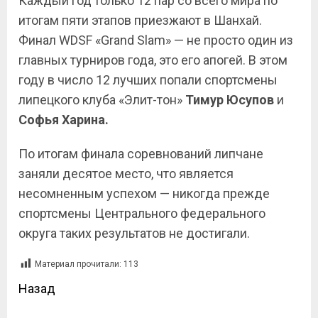
Каждый год только 12 пар со всего мира по
итогам пяти этапов приезжают в Шанхай.
Финал WDSF «Grand Slam» — не просто один из
главных турниров года, это его апогей. В этом
году в число 12 лучших попали спортсмены
липецкого клуба «Элит-тон»
Тимур
Юсупов
и
Софья Харина.
По итогам финала соревнований липчане
заняли десятое место, что является
несомненным успехом — никогда прежде
спортсмены Центрального федерального
округа таких результатов не достигали.
Материал прочитали:
113
Назад