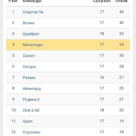
Ранг
Команды
Сыграно
Очков
1
17
46
Спартак Тм
2
17
43
Волна
3
18
35
Шумбрат
4
17
34
Металлург
5
17
30
Салют
6
17
28
Сатурн
7
16
27
Рязань
8
17
23
Авангард
9
17
21
Родина-3
10
18
20
СКА-2 Хб
11
17
19
Орёл
12
17
18
Строгино