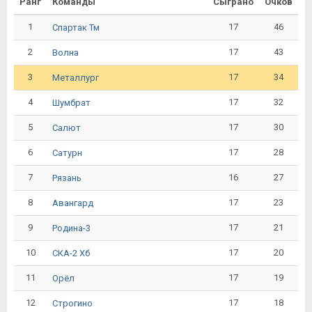
Ранг
Команды
Сыграно
Очков
1
17
46
Спартак Тм
2
17
43
Волна
3
17
34
Металлург
4
17
32
Шумбрат
5
17
30
Салют
6
17
28
Сатурн
7
16
27
Рязань
8
17
23
Авангард
9
17
21
Родина-3
10
17
20
СКА-2 Хб
11
17
19
Орёл
12
17
18
Строгино