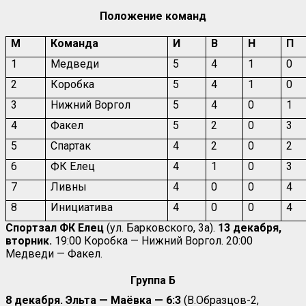
Положение команд
М
Команда
И
В
Н
П
1
Медведи
5
4
1
0
2
Коробка
5
4
1
0
3
Нижний Воргол
5
4
0
1
4
Факел
5
2
0
3
5
Спартак
4
2
0
2
6
ФК Елец
4
1
0
3
7
Ливны
4
0
0
4
8
Инициатива
4
0
0
4
Спортзал ФК Елец
(ул. Барковского, 3а).
13 декабря,
вторник.
19:00 Коробка — Нижний Воргол. 20:00
Медведи — Факел.
Группа Б
8 декабря. Эльта — Маёвка — 6:3
(В.Образцов-2,