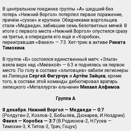
В центральном поединке группы «А» шедший без
потерь «Нижний Воргол» потерпел первое поражение,
причём «сухое» и крупное. Обидчиками воргольцев
стали «Медведи», забившие семь безответных мячей. В
итоге с первого места «Нижний Воргол» опустился сразу
на третье, а опередила его ещё и «Коробка»,
переигравшая «Факел» — 7:3. Хет-трик в активе
Рината
Тимохина
.
В группе «Б» состоялся единственный матч: «Эльта»
взяла верх над «Маёвкой» — 6:3 и поднялась на первое
место. По голу в составе «эльтовцев» забили легионеры
из Липецка
Сергей Фигурчук
и
Артём Зайцев
, кроме
того, в составе этой команды дебютировал вратарь
липецкого «Металлурга» ельчанин
Михаил
Алфимов
.
Группа А
8 декабря.
Нижний Воргол — Медведи — 0:7
(Ролдугин-2, Козлов-2, Бобылёв, Дюкарев, И.Ноздрин).
Факел — Коробка — 3:7
(В.Родионов-2, Н.Гусев —
Тимохин-3, К.Титов-2, Трач, Гоцук).