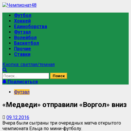
Перейти
к
Основное
Футбол
содержимому
меню
Хоккей
Единоборства
Футзал
Волейбол
Баскетбол
Прочие
Ставки
Кнопка: светлая/темная
Найти:
Подписаться
Футзал
«Медведи» отправили «Воргол» вниз
09.12.2016
Вчера были сыграны три очередных матча открытого
чемпионата Ельца по мини-футболу.