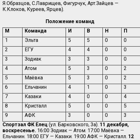
Я.Образцов, С.Лаврищев, Фигурчук, Арт.Зайцев —
К.Клоков, Куреев, Ярцев).
Положение команд
М
Команда
И
В
Н
П
1
Эльта
5
5
0
0
2
ЕГУ
4
4
0
0
3
Зодиак
3
3
0
0
4
Атом
5
3
0
2
5
Маёвка
5
3
0
2
6
Ельчанин
4
1
0
3
7
Казаки
4
0
0
4
8
Кристалл
5
0
0
5
9
АФК
3
0
0
3
Спортзал ФК Елец
(ул. Барковского, 3а).
11 декабря,
воскресенье.
16:00 Зодиак — Атом. 17:00 Маёвка —
Ельчанин. 18:00 ЕГУ — Казаки. 19:00 АФК — Кристалл.
12