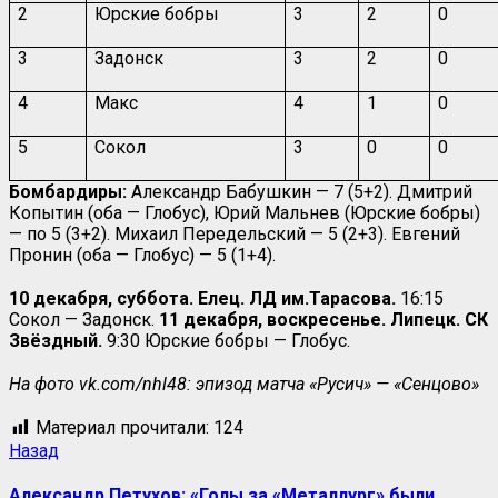
2
Юрские бобры
3
2
0
3
Задонск
3
2
0
4
Макс
4
1
0
5
Сокол
3
0
0
Бомбардиры:
Александр Бабушкин — 7 (5+2). Дмитрий
Копытин (оба — Глобус), Юрий Мальнев (Юрские бобры)
— по 5 (3+2). Михаил Передельский — 5 (2+3). Евгений
Пронин (оба — Глобус) — 5 (1+4).
10 декабря, суббота. Елец. ЛД им.Тарасова.
16:15
Сокол — Задонск.
11 декабря, воскресенье. Липецк. СК
Звёздный.
9:30 Юрские бобры — Глобус.
На фото vk.com/nhl48: эпизод матча «Русич» — «Сенцово»
Материал прочитали:
124
Назад
Александр Петухов: «Голы за «Металлург» были