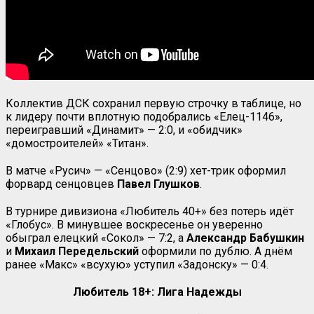
Коллектив ДСК сохранил первую строчку в таблице, но
к лидеру почти вплотную подобрались «Елец-1146»,
переигравший «Динамит» — 2:0, и «обидчик»
«домостроителей» «Титан».
В матче «Русич» — «Сенцово» (2:9) хет-трик оформил
форвард сенцовцев
Павел
Глушков
.
В турнире дивизиона «Любитель 40+» без потерь идёт
«Глобус». В минувшее воскресенье он уверенно
обыграл елецкий «Сокол» — 7:2, а
Александр Бабушкин
и
Михаил Передельский
оформили по дублю. А днём
ранее «Макс» «всухую» уступил «Задонску» — 0:4.
Любитель 18+: Лига Надежды