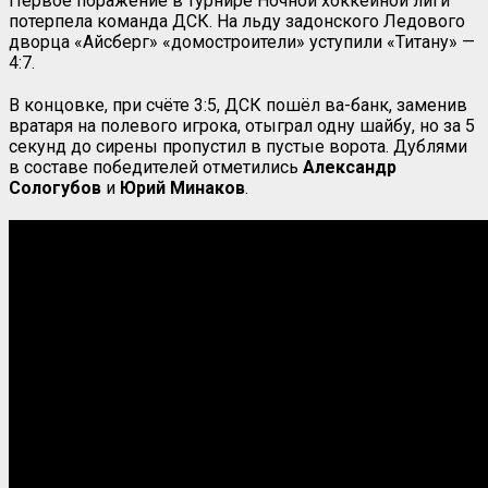
Первое поражение в турнире Ночной хоккейной лиги
потерпела команда ДСК. На льду задонского Ледового
дворца «Айсберг» «домостроители» уступили «Титану» —
4:7.
В концовке, при счёте 3:5, ДСК пошёл ва-банк, заменив
вратаря на полевого игрока, отыграл одну шайбу, но за 5
секунд до сирены пропустил в пустые ворота. Дублями
в составе победителей отметились
Александр
Сологубов
и
Юрий Минаков
.