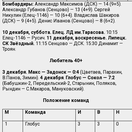
Бомбардиры:
Александр Максимов (ДСК) — 14 (9+5).
Александр Губанов (Сенцово) — 13 (4+9). Сергей
Никулин (Елец-1146) — 10 (6+4). Владислав Шакиров
(ДСК) — 9 (4+5). Денис Иванов (Сенцово) — 8 (6+2).
10 декабря, суббота. Елец. ЛД им.Тарасова.
10:15
Елец-1146 — Русич.
11 декабря, воскресенье. Липецк.
СК Звёздный.
11:15 Сенцово — ДСК. 15:30 Динамит —
Троян.
Любитель 40+
3 декабря. Макс — Задонск — 0:4
(Цветаев, Парахин,
В.Панов, Зимин).
4 декабря
.
Глобус — Сокол — 7:2
(Бабушкин-2, Передельский-2, Старынин, Поляков,
Рындин — С.Макаров, Мануковский).
Положение команд
М
Команда
И
В
Н
1
Глобус
3
3
0