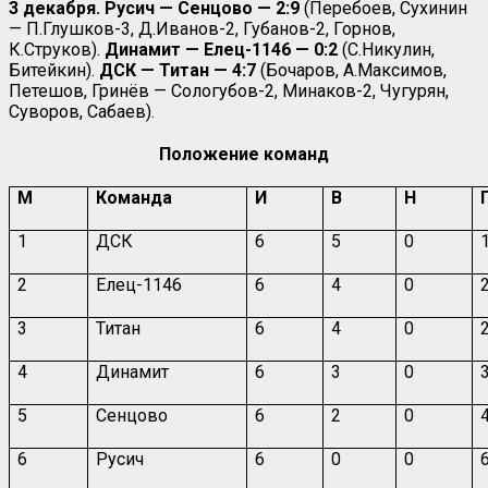
3 декабря. Русич — Сенцово — 2:9
(Перебоев, Сухинин
— П.Глушков-3, Д.Иванов-2, Губанов-2, Горнов,
К.Струков).
Динамит — Елец-1146
—
0:2
(С.Никулин,
Битейкин).
ДСК — Титан — 4:7
(Бочаров, А.Максимов,
Петешов, Гринёв — Сологубов-2, Минаков-2, Чугурян,
Суворов, Сабаев).
Положение команд
М
Команда
И
В
Н
1
ДСК
6
5
0
2
Елец-1146
6
4
0
3
Титан
6
4
0
4
Динамит
6
3
0
5
Сенцово
6
2
0
6
Русич
6
0
0