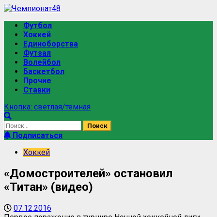
Футбол
Хоккей
Единоборства
Футзал
Волейбол
Баскетбол
Прочие
Ставки
Кнопка: светлая/темная
Подписаться
Хоккей
«Домостроителей» остановил
«Титан» (видео)
07.12.2016