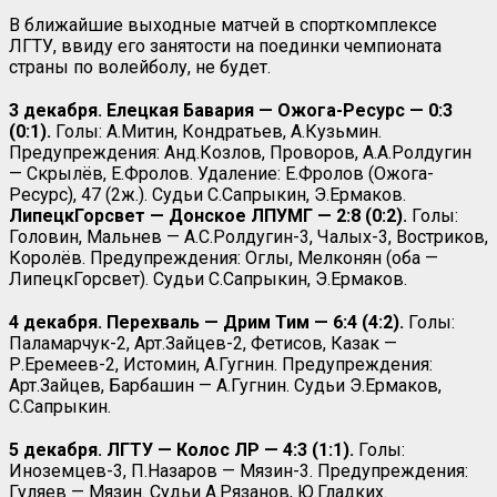
В ближайшие выходные матчей в спорткомплексе
ЛГТУ, ввиду его занятости на поединки чемпионата
страны по волейболу, не будет.
3 декабря. Елецкая
Бавария — Ожога-Ресурс — 0:3
(0:1).
Голы: А.Митин, Кондратьев, А.Кузьмин.
Предупреждения: Анд.Козлов, Проворов, А.А.Ролдугин
— Скрылёв, Е.Фролов. Удаление: Е.Фролов (Ожога-
Ресурс), 47 (2ж.). Судьи С.Сапрыкин, Э.Ермаков.
ЛипецкГорсвет — Донское ЛПУМГ — 2:8 (0:2).
Голы:
Головин, Мальнев — А.С.Ролдугин-3, Чалых-3, Востриков,
Королёв. Предупреждения: Оглы, Мелконян (оба —
ЛипецкГорсвет). Судьи С.Сапрыкин, Э.Ермаков.
4 декабря. Перехваль — Дрим Тим — 6:4 (4:2).
Голы:
Паламарчук-2, Арт.Зайцев-2, Фетисов, Казак —
Р.Еремеев-2, Истомин, А.Гугнин. Предупреждения:
Арт.Зайцев, Барбашин — А.Гугнин. Судьи Э.Ермаков,
С.Сапрыкин.
5 декабря. ЛГТУ — Колос ЛР — 4:3 (1:1).
Голы:
Иноземцев-3, П.Назаров — Мязин-3. Предупреждения:
Гуляев — Мязин. Судьи А.Рязанов, Ю.Гладких.