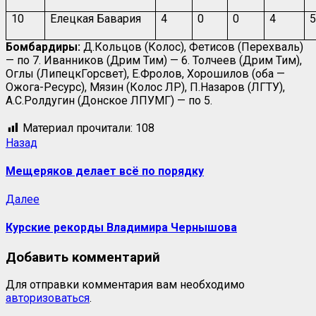
10
Елецкая Бавария
4
0
0
4
5
Бомбардиры:
Д.Кольцов (Колос), Фетисов (Перехваль)
— по 7. Иванников (Дрим Тим) — 6. Толчеев (Дрим Тим),
Оглы (ЛипецкГорсвет), Е.Фролов, Хорошилов (оба —
Ожога-Ресурс), Мязин (Колос ЛР), П.Назаров (ЛГТУ),
А.С.Ролдугин (Донское ЛПУМГ) — по 5.
Материал прочитали:
108
Назад
Мещеряков делает всё по порядку
Далее
Курские рекорды Владимира Чернышова
Добавить комментарий
Для отправки комментария вам необходимо
авторизоваться
.