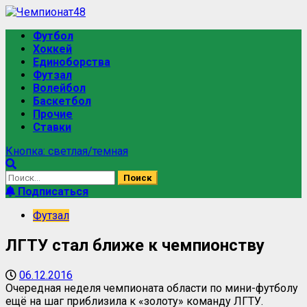
Футбол
Хоккей
Единоборства
Футзал
Волейбол
Баскетбол
Прочие
Ставки
Кнопка: светлая/темная
Подписаться
Футзал
ЛГТУ стал ближе к чемпионству
06.12.2016
Очередная неделя чемпионата области по мини-футболу
ещё на шаг приблизила к «золоту» команду ЛГТУ.