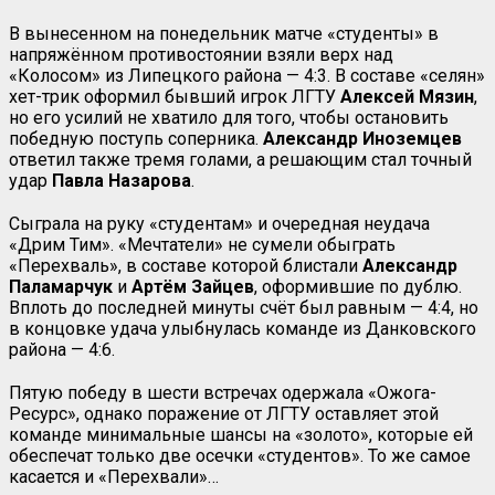
В вынесенном на понедельник матче «студенты» в
напряжённом противостоянии взяли верх над
«Колосом» из Липецкого района — 4:3. В составе «селян»
хет-трик оформил бывший игрок ЛГТУ
Алексей Мязин
,
но его усилий не хватило для того, чтобы остановить
победную поступь соперника.
Александр Иноземцев
ответил также тремя голами, а решающим стал точный
удар
Павла Назарова
.
Сыграла на руку «студентам» и очередная неудача
«Дрим Тим». «Мечтатели» не сумели обыграть
«Перехваль», в составе которой блистали
Александр
Паламарчук
и
Артём Зайцев
, оформившие по дублю.
Вплоть до последней минуты счёт был равным — 4:4, но
в концовке удача улыбнулась команде из Данковского
района — 4:6.
Пятую победу в шести встречах одержала «Ожога-
Ресурс», однако поражение от ЛГТУ оставляет этой
команде минимальные шансы на «золото», которые ей
обеспечат только две осечки «студентов». То же самое
касается и «Перехвали»…