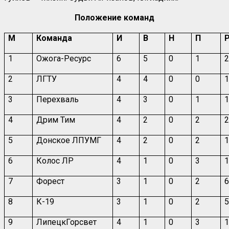
Положение команд
М
Команда
И
В
Н
П
1
Ожога-Ресурс
6
5
0
1
2
2
ЛГТУ
4
4
0
0
1
3
Перехваль
4
3
0
1
1
4
Дрим Тим
4
2
0
2
2
5
Донское ЛПУМГ
4
2
0
2
1
6
Колос ЛР
4
1
0
3
1
7
Форест
3
1
0
2
6
8
К-19
3
1
0
2
5
9
ЛипецкГорсвет
4
1
0
3
1