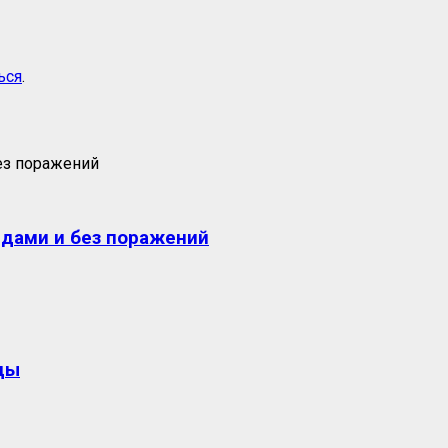
ься
.
едами и без поражений
ды