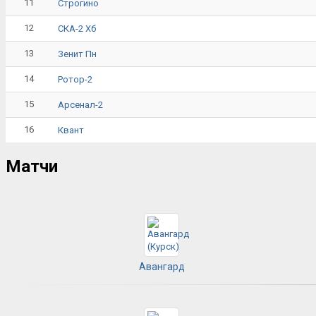
11
Строгино
12
СКА-2 Хб
13
Зенит Пн
14
Ротор-2
15
Арсенал-2
16
Квант
Матчи
Авангард