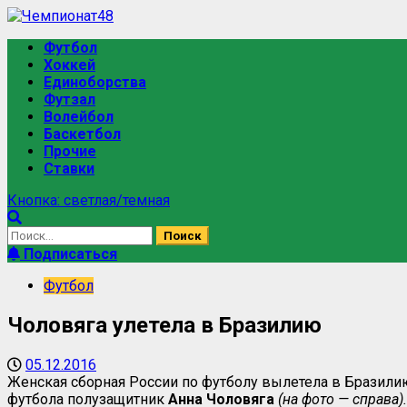
Футбол
Хоккей
Единоборства
Футзал
Волейбол
Баскетбол
Прочие
Ставки
Кнопка: светлая/темная
Подписаться
Футбол
Чоловяга улетела в Бразилию
05.12.2016
Женская сборная России по футболу вылетела в Бразили
футбола полузащитник
Анна Чоловяга
(на фото — справа).