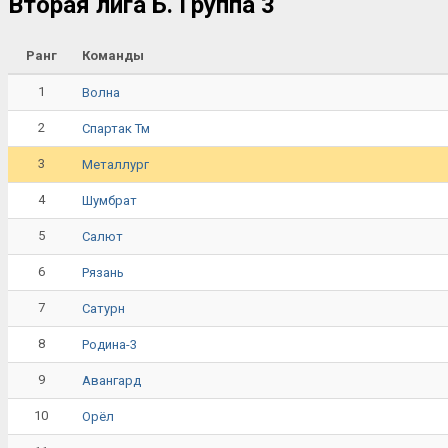
Вторая лига Б. Группа 3
Ранг
Команды
1
Волна
2
Спартак Тм
3
Металлург
4
Шумбрат
5
Салют
6
Рязань
7
Сатурн
8
Родина-3
9
Авангард
10
Орёл