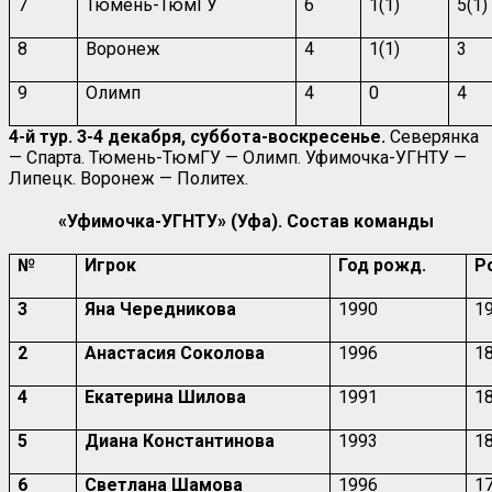
7
Тюмень-ТюмГУ
6
1(1)
5(1)
8
Воронеж
4
1(1)
3
9
Олимп
4
0
4
4-й тур. 3-4 декабря, суббота-воскресенье.
Северянка
— Спарта. Тюмень-ТюмГУ — Олимп. Уфимочка-УГНТУ —
Липецк. Воронеж — Политех.
«Уфимочка-УГНТУ» (Уфа). Состав команды
№
Игрок
Год рожд.
Р
3
Яна Чередникова
1990
1
2
Анастасия Соколова
1996
1
4
Екатерина Шилова
1991
1
5
Диана Константинова
1993
1
6
Светлана Шамова
1996
1