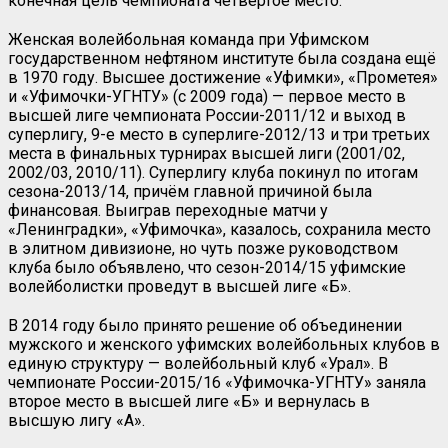
конечная цель чемпионата четвёртое место.
Женская волейбольная команда при Уфимском
государственном нефтяном институте была создана ещё
в 1970 году. Высшее достижение «Уфимки», «Прометея»
и «Уфимочки-УГНТУ» (с 2009 года) — первое место в
высшей лиге чемпионата России-2011/12 и выход в
суперлигу, 9-е место в суперлиге-2012/13 и три третьих
места в финальных турнирах высшей лиги (2001/02,
2002/03, 2010/11). Суперлигу клуба покинул по итогам
сезона-2013/14, причём главной причиной была
финансовая. Выиграв переходные матчи у
«Ленинградки», «Уфимочка», казалось, сохранила место
в элитном дивизионе, но чуть позже руководством
клуба было объявлено, что сезон-2014/15 уфимские
волейболистки проведут в высшей лиге «Б».
В 2014 году было принято решение об объединении
мужского и женского уфимских волейбольных клубов в
единую структуру — волейбольный клуб «Урал». В
чемпионате России-2015/16 «Уфимочка-УГНТУ» заняла
второе место в высшей лиге «Б» и вернулась в
высшую лигу «А».