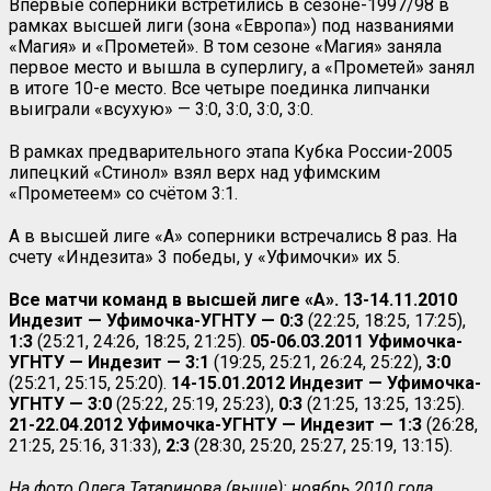
Впервые соперники встретились в сезоне-1997/98 в
рамках высшей лиги (зона «Европа») под названиями
«Магия» и «Прометей». В том сезоне «Магия» заняла
первое место и вышла в суперлигу, а «Прометей» занял
в итоге 10-е место. Все четыре поединка липчанки
выиграли «всухую» — 3:0, 3:0, 3:0, 3:0.
В рамках предварительного этапа Кубка России-2005
липецкий «Стинол» взял верх над уфимским
«Прометеем» со счётом 3:1.
А в высшей лиге «А» соперники встречались 8 раз. На
счету «Индезита» 3 победы, у «Уфимочки» их 5.
Все матчи команд в высшей лиге «А». 13-14.11.2010
Индезит — Уфимочка-УГНТУ — 0:3
(22:25, 18:25, 17:25),
1:3
(25:21, 24:26, 18:25, 21:25).
05-06.03.2011 Уфимочка-
УГНТУ — Индезит — 3:1
(19:25, 25:21, 26:24, 25:22),
3:0
(25:21, 25:15, 25:20).
14-15.01.2012 Индезит — Уфимочка-
УГНТУ — 3:0
(25:22, 25:19, 25:23),
0:3
(21:25, 13:25, 13:25).
21-22.04.2012 Уфимочка-УГНТУ — Индезит — 1:3
(26:28,
21:25, 25:16, 31:33),
2:3
(28:30, 25:20, 25:27, 25:19, 13:15).
На фото Олега Татаринова (выше): ноябрь 2010 года,