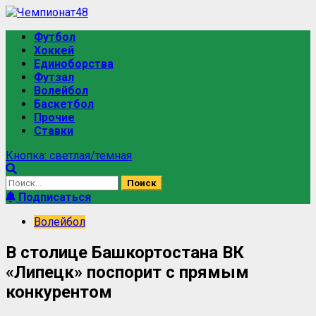
Футбол
Хоккей
Единоборства
Футзал
Волейбол
Баскетбол
Прочие
Ставки
Кнопка: светлая/темная
Подписаться
Волейбол
В столице Башкортостана ВК
«Липецк» поспорит с прямым
конкурентом