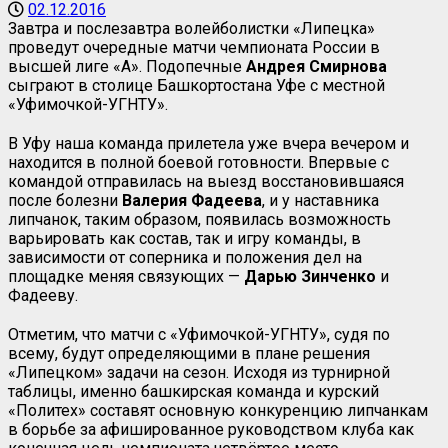
02.12.2016
Завтра и послезавтра волейболистки «Липецка»
проведут очередные матчи чемпионата России в
высшей лиге «А». Подопечные
Андрея Смирнова
сыграют в столице Башкортостана Уфе с местной
«Уфимочкой-УГНТУ».
В Уфу наша команда прилетела уже вчера вечером и
находится в полной боевой готовности. Впервые с
командой отправилась на выезд восстановившаяся
после болезни
Валерия Фадеева
, и у наставника
липчанок, таким образом, появилась возможность
варьировать как состав, так и игру команды, в
зависимости от соперника и положения дел на
площадке меняя связующих —
Дарью Зинченко
и
Фадееву.
Отметим, что матчи с «Уфимочкой-УГНТУ», судя по
всему, будут определяющими в плане решения
«Липецком» задачи на сезон. Исходя из турнирной
таблицы, именно башкирская команда и курский
«Политех» составят основную конкуренцию липчанкам
в борьбе за афишированное руководством клуба как