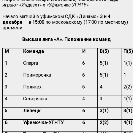
играют «Индезит» и «Уфимочка-УГНТУ»
Начало матчей в уфимском СДК «Динамо»
3 и 4
декабря — в 15:00
по московскому (17:00 по местному)
времени.
Высшая лига «А». Положение команд
М
Команда
И
В(5)
П(5
1
Спарта
6
5(1)
1(1)
2
Приморочка
6
5(1)
1
3
Политех
6
4
2(2)
4
Северянка
4
3
1(1)
5
Липецк
6
3(1)
3(1)
6
Уфимочка-УГНТУ
6
2(2)
4(1)