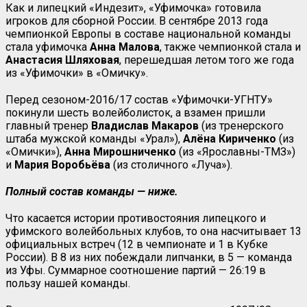
Как и липецкий «Индезит», «Уфимочка» готовила
игроков для сборной России. В сентябре 2013 года
чемпионкой Европы в составе национальной команды
стала уфимочка
Анна Малова
, также чемпионкой стала и
Анастасия Шляховая
, перешедшая летом того же года
из «Уфимочки» в «Омичку».
Перед сезоном-2016/17 состав «Уфимочки-УГНТУ»
покинули шесть волейболисток, а взамен пришли
главный тренер
Владислав Макаров
(из тренерского
штаба мужской команды «Урал»),
Алёна Кириченко
(из
«Омички»),
Анна Мирошниченко
(из «Ярославны-ТМЗ»)
и
Мария
Воробьёва
(из столичного «Луча»).
Полный состав команды — ниже.
Что касается истории противостояния липецкого и
уфимского волейбольных клубов, то она насчитывает 13
официальных встреч (12 в чемпионате и 1 в Кубке
России). В 8 из них побеждали липчанки, в 5 — команда
из Уфы. Суммарное соотношение партий — 26:19 в
пользу нашей команды.