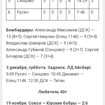
5
Сенцово
5
1
0
4
14-29
3
6
Русич
5
0
0
5
7-46
0
Бомбардиры:
Александр Максимов (ДСК) —
13 (8+5). Сергей Никулин (Елец-1146) — 9 (5+4).
Владислав Шакиров (ДСК) — 9 (4+5).
Александр Губанов (Сенцово) — 9 (2+7). Сергей
Бочаров (ДСК) — 7 (3+4).
3 декабря, суббота. Задонск. ЛД Айсберг.
9:00 Русич — Сенцово. 10:45 Динамит —
Елец-1146. 12:30 ДСК — Титан.
Любитель 40+
19 ноября. Сокол — Юрские бобры — 2:6