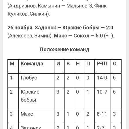
(Андрианов, Камынин — Мальнев-3, Финк,
Куликов, Силкин).
26 ноября. Задонск — Юрские бобры — 2:0
(Алексеев, Зимин).
Макс — Сокол — 5:0
(+:-).
Положение команд
М
Команда
И
В
Н
П
Р-Ш
О
1
Глобус
2
2
0
0
14-0
6
2
Юрские
3
2
0
1
10-7
6
бобры
3
Макс
3
1
0
2
8-11
3
4
Задонск
2
1
0
1
2-7
3