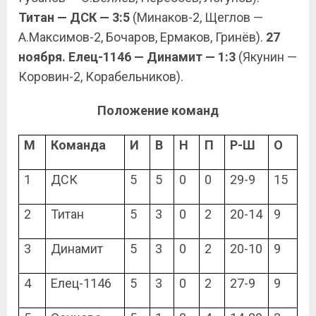
Титан — ДСК — 3:5
(Минаков-2, Щеглов —
А.Максимов-2, Бочаров, Ермаков, Гринёв).
27
ноября. Елец-1146 — Динамит — 1:3
(Якунин —
Коровин-2, Корабельников).
Положение команд
М
Команда
И
В
Н
П
Р-Ш
О
1
ДСК
5
5
0
0
29-9
15
2
Титан
5
3
0
2
20-14
9
3
Динамит
5
3
0
2
20-10
9
4
Елец-1146
5
3
0
2
27-9
9