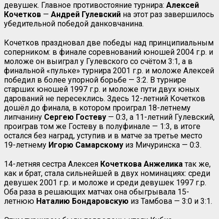
девушек. Главное противостояние турнира:
Алексей
Кочетков
—
Андрей
Гулевский
на этот раз завершилось
убедительной победой данковчанина.
Кочетков праздновал две победы над принципиальным
соперником: в финале соревнований юношей 2004 г.р. и
моложе он выиграл у Гулевского со счётом 3:1, а в
финальной «пульке» турнира 2001 г.р. и моложе Алексей
победил в более упорной борьбе — 3:2. В турнире
старших юношей 1997 г.р. и моложе пути двух юных
дарований не пересеклись. Здесь 12-летний Кочетков
дошёл до финала, в котором проиграл 18-летнему
липчанину
Сергею Гостеву
— 0:3, а 11-летний Гулевский,
проиграв том же Гостеву в полуфинале — 1:3, в итоге
остался без наград, уступив и в матче за третье место
19-летнему
Игорю Самарскому
из Мичуринска — 0:3.
14-летняя сестра Алексея
Кочеткова Анжелика
так же,
как и брат, стала сильнейшей в двух номинациях: среди
девушек 2001 г.р. и моложе и среди девушек 1997 г.р.
Оба раза в решающих матчах она обыгрывала 15-
летнюю
Наталию Бондаровскую
из Тамбова — 3:0 и 3:1.