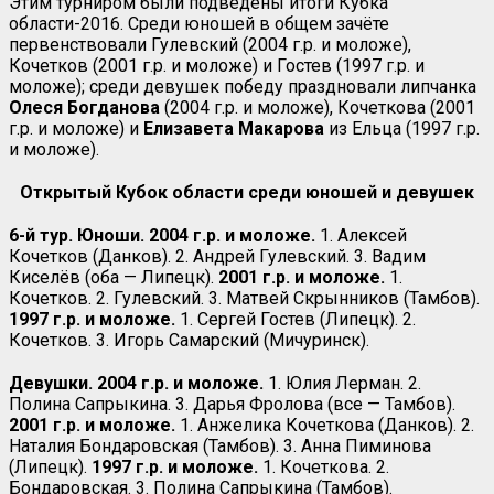
Этим турниром были подведены итоги Кубка
области-2016. Среди юношей в общем зачёте
первенствовали Гулевский (2004 г.р. и моложе),
Кочетков (2001 г.р. и моложе) и Гостев (1997 г.р. и
моложе); среди девушек победу праздновали липчанка
Олеся
Богданова
(2004 г.р. и моложе), Кочеткова (2001
г.р. и моложе) и
Елизавета Макарова
из Ельца (1997 г.р.
и моложе).
Открытый Кубок области среди юношей и девушек
6-й тур. Юноши. 2004 г.р. и моложе.
1. Алексей
Кочетков (Данков). 2. Андрей Гулевский. 3. Вадим
Киселёв (оба — Липецк).
2001 г.р. и моложе.
1.
Кочетков. 2. Гулевский. 3. Матвей Скрынников (Тамбов).
1997 г.р. и моложе.
1. Сергей Гостев (Липецк). 2.
Кочетков. 3. Игорь Самарский (Мичуринск).
Девушки. 2004 г.р. и моложе.
1. Юлия Лерман. 2.
Полина Сапрыкина. 3. Дарья Фролова (все — Тамбов).
2001 г.р. и моложе.
1. Анжелика Кочеткова (Данков). 2.
Наталия Бондаровская (Тамбов). 3. Анна Пиминова
(Липецк).
1997 г.р. и моложе.
1. Кочеткова. 2.
Бондаровская. 3. Полина Сапрыкина (Тамбов).