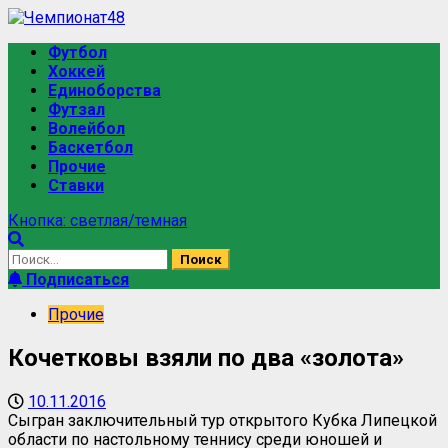
Футбол
Хоккей
Единоборства
Футзал
Волейбол
Баскетбол
Прочие
Ставки
Кнопка: светлая/темная
Подписаться
Прочие
Кочетковы взяли по два «золота»
10.11.2016
Сыгран заключительный тур открытого Кубка Липецкой
области по настольному теннису среди юношей и