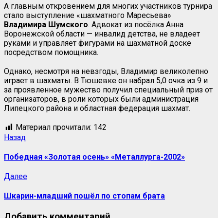
А главным откровением для многих участников турнира
стало выступление «шахматного Маресьева»
Владимира Шумского
. Адвокат из посёлка Анна
Воронежской области — инвалид детства, не владеет
руками и управляет фигурами на шахматной доске
посредством помощника.
Однако, несмотря на невзгоды, Владимир великолепно
играет в шахматы. В Тюшевке он набрал 5,0 очка из 9 и
за проявленное мужество получил специальный приз от
организаторов, в роли которых были администрация
Липецкого района и областная федерация шахмат.
Материал прочитали:
142
Навигация
Предыдущая
Назад
запись:
записи
Победная «Золотая осень» «Металлурга-2002»
Следующая
Далее
запись:
Шкарин-младший пошёл по стопам брата
Добавить комментарий