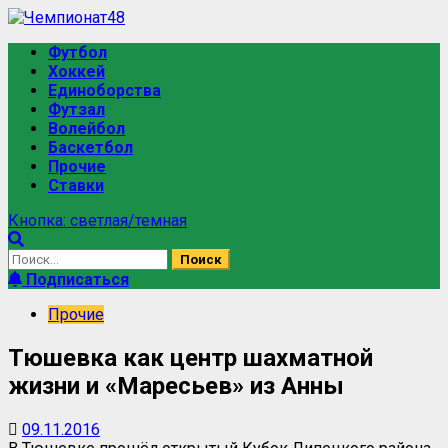
Перейти
к
Основное
Футбол
содержимому
меню
Хоккей
Единоборства
Футзал
Волейбол
Баскетбол
Прочие
Ставки
Кнопка: светлая/темная
Найти:
Подписаться
Прочие
Тюшевка как центр шахматной
жизни и «Маресьев» из Анны
09.11.2016