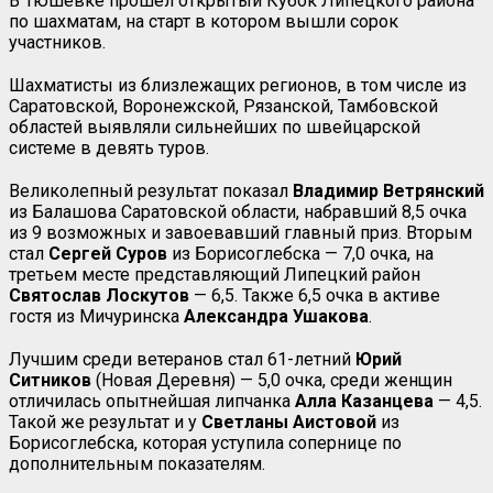
В Тюшевке прошёл открытый Кубок Липецкого района
по шахматам, на старт в котором вышли сорок
участников.
Шахматисты из близлежащих регионов, в том числе из
Саратовской, Воронежской, Рязанской, Тамбовской
областей выявляли сильнейших по швейцарской
системе в девять туров.
Великолепный результат показал
Владимир Ветрянский
из Балашова Саратовской области, набравший 8,5 очка
из 9 возможных и завоевавший главный приз. Вторым
стал
Сергей Суров
из Борисоглебска — 7,0 очка, на
третьем месте представляющий Липецкий район
Святослав Лоскутов
— 6,5. Также 6,5 очка в активе
гостя из Мичуринска
Александра Ушакова
.
Лучшим среди ветеранов стал 61-летний
Юрий
Ситников
(Новая Деревня) — 5,0 очка, среди женщин
отличилась опытнейшая липчанка
Алла Казанцева
— 4,5.
Такой же результат и у
Светланы Аистовой
из
Борисоглебска, которая уступила сопернице по
дополнительным показателям.