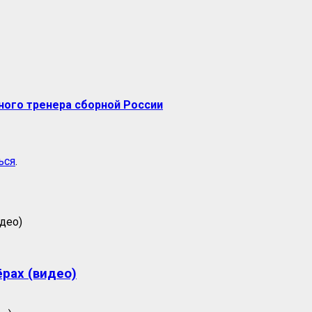
вного тренера сборной России
ься
.
ёрах (видео)