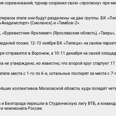
ия соревнований, турнир сохранил свою «прописку» при 
 первом этапе они будут разделены на две группы. БК «Ли
«Академспорт» (Смоленск) и «Тамбов-2».
, «Буревестник-Ярклимат» (Ярославская область), «Тверь»,
 неделей позже. 12-13 ноября БК «Липецк» на своём парке
ря отправится в Воронеж, а 10-11 декабря на своей площад
а не утверждено, но известно, что второй круг стартует 17
пе места с 1-го по 6-е, остальные поспорят за места с 7-г
нейших коллективов Московской области, куда попадёт че
 и Белгорода перешли в Студенческую лигу ВТБ, а команд
ги чемпионата России.