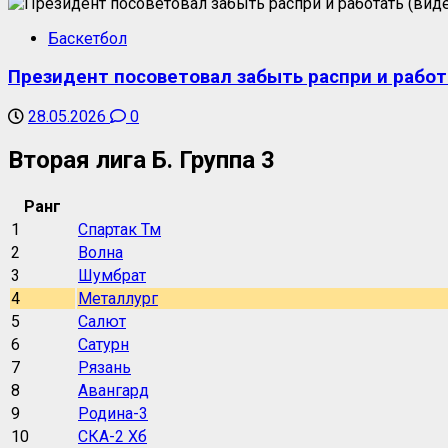
Баскетбол
Президент посоветовал забыть распри и работ
28.05.2026
0
Вторая лига Б. Группа 3
Ранг
1
Спартак Тм
2
Волна
3
Шумбрат
4
Металлург
5
Салют
6
Сатурн
7
Рязань
8
Авангард
9
Родина-3
10
СКА-2 Хб