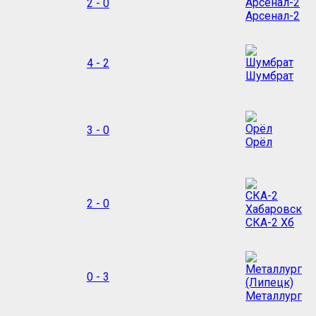
2 - 0
Арсенал-2
4 - 2
Шумбрат
3 - 0
Орёл
2 - 0
СКА-2 Хб
0 - 3
Металлург