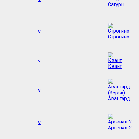
Сатурн
v
Строгино
v
Квант
v
Авангард
v
Арсенал-2