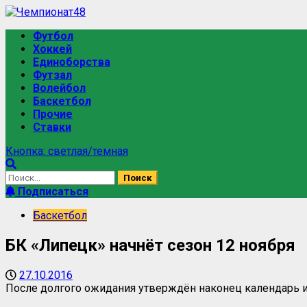
Футбол
Хоккей
Единоборства
Футзал
Волейбол
Баскетбол
Прочие
Ставки
Кнопка: светлая/темная
Подписаться
Баскетбол
БК «Липецк» начнёт сезон 12 ноября
27.10.2016
После долгого ожидания утверждён наконец календарь и