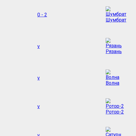
0 - 2
Шумбрат
v
Рязань
v
Волна
v
Ротор-2
v