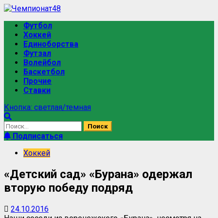
Футбол
Хоккей
Единоборства
Футзал
Волейбол
Баскетбол
Прочие
Ставки
Кнопка: светлая/темная
Подписаться
Хоккей
«Детский сад» «Бурана» одержал
вторую победу подряд
24.10.2016