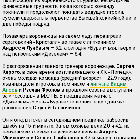
Наши соседи из воронежского «Бурана», несмотря на
финансовые трудности, из-за которых команду
покинули и продолжают покидать ведущие игроки,
сумели одержать в первенстве Высшей хоккейной лиги
две победы подряд.
Позавчера воронежцы на своём льду переиграли
саратовский «Кристалл» во главе с липчанином
Андреем
Лунёвым
— 5:2, а сегодня «Буран» взял верх и
над пензенским «Дизелем» — 6:4.
В распоряжении главного тренера воронежцев
Сергея
Карого
, в своё время возглавлявшего и ХК «Липецк»,
очень молодая команда (средний возраст — 22,9 года):
львиная доля игроков, в том числе и
липчане
Вадим
Агеев
и
Руслан
Фролов
в прошлом сезоне выступали
за «Россошь» в МХЛ-Б. В преддверии матча с
«Дизелем» состав «Бурана» пополнил ещё один экс-
россошанец
Сергей Таганчиков.
Он и открыл счёт в сегодняшнем поединке, забросив
шайбу на 15-й минуте. Затем хозяева вели 2:0 и 4:2, но
пензенские хоккеисты усилиями липчан
Андрея
Мниховича
и
Сергея
Грибанова
к 47-й минуте сравняли