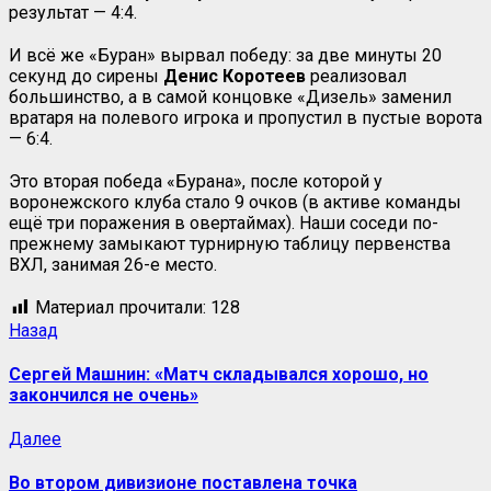
результат — 4:4.
И всё же «Буран» вырвал победу: за две минуты 20
секунд до сирены
Денис
Коротеев
реализовал
большинство, а в самой концовке «Дизель» заменил
вратаря на полевого игрока и пропустил в пустые ворота
— 6:4.
Это вторая победа «Бурана», после которой у
воронежского клуба стало 9 очков (в активе команды
ещё три поражения в овертаймах). Наши соседи по-
прежнему замыкают турнирную таблицу первенства
ВХЛ, занимая 26-е место.
Материал прочитали:
128
Назад
Сергей Машнин: «Матч складывался хорошо, но
закончился не очень»
Далее
Во втором дивизионе поставлена точка