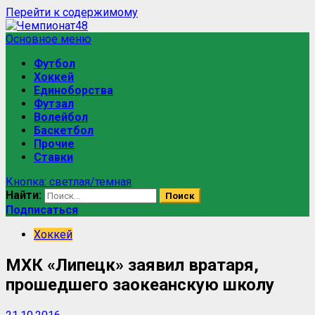
Перейти к содержимому
Основное меню
Футбол
Хоккей
Единоборства
Футзал
Волейбол
Баскетбол
Прочие
Ставки
Кнопка: светлая/темная
Найти:
Подписаться
Хоккей
МХК «Липецк» заявил вратаря,
прошедшего заокеанскую школу