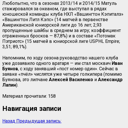
Любопытно, что в сезонах 2013/14 и 2014/15 Матуль
стажировался за океаном, где выступал в рядах
юношеской команды клуба НХЛ «Вашингтон Кэпиталз»
«Вашингтон Литл Кэпс» (14 матчей в первенстве
Американской юниорской лиги до 16 лет; 2,93
пропущенные шайбы в среднем за игру; коэффициент
отраженных бросков — 87,8%) и в составе «Потомак
Пэтриотс» (15 матчей в юниорской лиге
USPHL
Empire
;
3,51; 89,1%).
Напомним, по ходу сезона руководство нашего клуба
уже дозаявило одного вратаря — им стал москвич
Иван
Буянов
, с ходу занявший «пост номер один». Сейчас в
заявке «пчёл» числятся уже четыре голкипера (помимо
Буянова, это липчане
Алексей
Василенко
и
Александр
Лапин
).
Материал прочитали:
158
Навигация записи
Назад
Предыдущая запись: