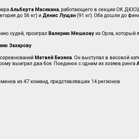
нера
Альберта
Масякина
, работающего в секции ОК ДЮСШ
егория до 56 кг) и
Денис
Лущан
(91 кг). Оба дошли до фи
нию судей, проиграл
Валерию
Мешкову
из Орла, который 
лию Захарову
.
х соревнований
Матвей
Бизяев
. Он выступал в весовой кат
орому выиграл два боя. Поединок с одним из хозяев ринга
тсменов из 47 команд, представлявших 14 регионов.