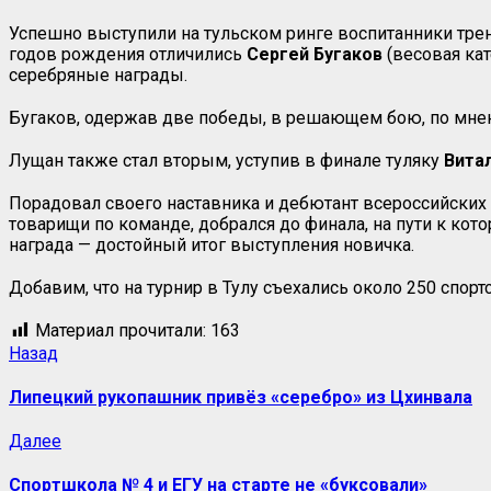
Успешно выступили на тульском ринге воспитанники тре
годов рождения отличились
Сергей
Бугаков
(весовая кат
серебряные награды.
Бугаков, одержав две победы, в решающем бою, по мне
Лущан также стал вторым, уступив в финале туляку
Вита
Порадовал своего наставника и дебютант всероссийски
товарищи по команде, добрался до финала, на пути к кот
награда — достойный итог выступления новичка.
Добавим, что на турнир в Тулу съехались около 250 спор
Материал прочитали:
163
Назад
Липецкий рукопашник привёз «серебро» из Цхинвала
Далее
Спортшкола № 4 и ЕГУ на старте не «буксовали»