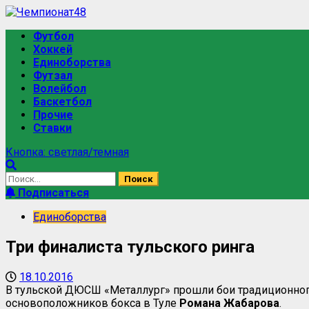
Футбол
Хоккей
Единоборства
Футзал
Волейбол
Баскетбол
Прочие
Ставки
Кнопка: светлая/темная
Подписаться
Единоборства
Три финалиста тульского ринга
18.10.2016
В тульской ДЮСШ «Металлург» прошли бои традиционного, 
основоположников бокса в Туле
Романа
Жабарова
.