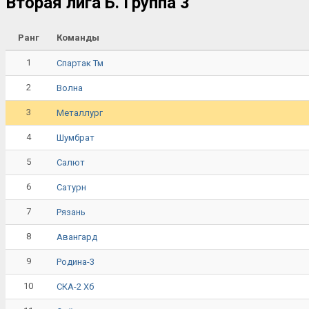
Вторая лига Б. Группа 3
Ранг
Команды
1
Спартак Тм
2
Волна
3
Металлург
4
Шумбрат
5
Салют
6
Сатурн
7
Рязань
8
Авангард
9
Родина-3
10
СКА-2 Хб