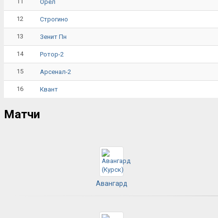
11
Орёл
12
Строгино
13
Зенит Пн
14
Ротор-2
15
Арсенал-2
16
Квант
Матчи
Авангард