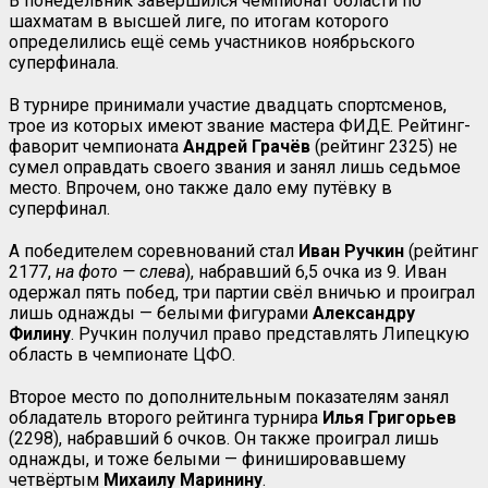
В понедельник завершился чемпионат области по
шахматам в высшей лиге, по итогам которого
определились ещё семь участников ноябрьского
суперфинала.
В турнире принимали участие двадцать спортсменов,
трое из которых имеют звание мастера ФИДЕ. Рейтинг-
фаворит чемпионата
Андрей
Грачёв
(рейтинг 2325) не
сумел оправдать своего звания и занял лишь седьмое
место. Впрочем, оно также дало ему путёвку в
суперфинал.
А победителем соревнований стал
Иван
Ручкин
(рейтинг
2177,
на фото — слева
), набравший 6,5 очка из 9. Иван
одержал пять побед, три партии свёл вничью и проиграл
лишь однажды — белыми фигурами
Александру
Филину
. Ручкин получил право представлять Липецкую
область в чемпионате ЦФО.
Второе место по дополнительным показателям занял
обладатель второго рейтинга турнира
Илья
Григорьев
(2298), набравший 6 очков. Он также проиграл лишь
однажды, и тоже белыми — финишировавшему
четвёртым
Михаилу
Маринину
.