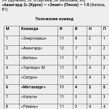
34. Бурченко, 53. В.Сергеев, 54. Белобаев, 90).
«Авангард-2» (Курск) — «Зенит» (Пенза) — 1:0
(Фатеев,
81).
Положение команд
М
Команда
И
В
Н
П
1
«Энергомаш»
11
8
2
1
2
«Авангард»
12
7
3
2
3
«Витязь»
11
7
1
3
4
«Торпедо» М
11
5
4
2
5
«Сатурн»
11
4
4
3
6
«Металлург»
11
4
2
5
7
«Калуга»
11
3
5
3
8
«Рязань»
11
3
4
4