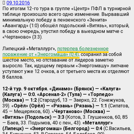
09.10.2016
По итогам 12-го тура в группе «Центр» ПФЛ в турнирной
таблице произошло всего одно изменение. Вырвавший
минимальную победу в пензенского «Зенита»
«Авангард» (1:0) обошёл подольский «Витязь», который,
в свою очередь, упустил победу в выездном матче с
«Чертаново» (3:3).
Липецкий «Металлург»,
потерпев болезненное
поражение от «Энергомаша» (0:4),
сохранил за собой
шестое место, но отставание от лидеров заметно
выросло. Так, идущему первым «Энергомашу» липчане
уступают уже 12 очков, а от третьего места их отделяют
8 баллов.
12-й тур. 9 октября. «Динамо» (Брянск) — «Калуга»
(Калуга) — 0:0. «Арсенал-2» (Тула) — «Торпедо»
(Москва) — 1:2
(Стародуб, 13 — Заерко, 22. Гонежуков,
39). «
Орёл» (Орёл) — «Рязань» (Рязань) — 1:1
(Сипатов,
45 — Мещеряков, 60). «
Чертаново» (Москва) —
«Витязь» (Подольск) — 3:3
(Котов, 3. Глушенков, 60, 85
— Баев, 33. Подымов, 40 с пен., 43).
«Металлург»
(Липецк) — «Энергомаш» (Белгород) — 0:4
(С.Васильев,