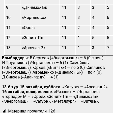
9
«Динамо» Бк
11
3
3
5
10
«Чертаново»
11
3
4
6
11
«Орёл»
11
2
4
5
12
«Зенит» Пн
11
1
5
5
13
«Арсенал-2»
11
1
3
7
Бомбардиры:
В.Сергеев («Энергомаш») — 6 (0 с пен.).
Н.Прудников («Чертаново») — 6 (1). Самойлов
(«Энергомаш»), Юрьев («Витязь») — по 5 (0). Саплинов
(«Энергомаш»), Авраменко («Динамо» Бк) — по 4 (0).
Д.Синяев («Авангард») — 4 (1).
13-й тур. 15 октября, суббота.
«Калуга» — «Арсенал-2».
16 октября, воскресенье.
«Рязань» — «Чертаново».
«Торпедо» М — «Орёл». «Зенит» Пн — «Динамо» Бк.
«Энергомаш» — «Сатурн». «Металлург» — «Витязь».
Материал прочитали:
126