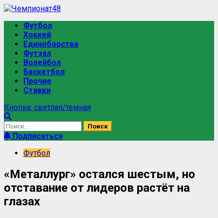
Футбол
Хоккей
Единоборства
Футзал
Волейбол
Баскетбол
Прочие
Ставки
Кнопка: светлая/темная
Подписаться
Футбол
«Металлург» остался шестым, но
отставание от лидеров растёт на
глазах