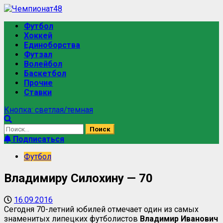
Футбол
Хоккей
Единоборства
Футзал
Волейбол
Баскетбол
Прочие
Ставки
Кнопка: светлая/темная
Подписаться
Футбол
Владимиру Силохину — 70
16.09.2016
Сегодня 70-летний юбилей отмечает один из самых
знаменитых липецких футболистов
Владимир Иванович