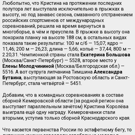
Любопытно, что Кристина на протяжении последних
полутора лет выступала исключительно в прыжках в
высоту, но под занавес сезона, смазанного отстранением
российских спортсменов от международных
соревнований, решила на время вернуться в
многоборье, в чём и преуспела. В прыжке в высоту она
покорила планку на высоте 188 см, в остальных видах
показала такие результаты: 100 м с/б — 15,07; ядро —
11,46; 200 м — 26,23; длина — 5,66; копьё — 37,44; 800 м —
2.20,31. Чемпионкой страны стала
Екатерина
Большова
(Москва/Санкт-Петербург) — 5528, второе место у
Елены
Молодчининой
(Москва/Белгородская обл.) —
5516. А вот супруга липчанина Тимшина
Александра
Бутвина
, выступающая за Ростовскую область и Санкт-
Петербург, стала четвёртой — 5451.
Добавим, что в командных соревнованиях в составе
сборной Кемеровской области (за родной регион она
выступает параллельным зачётом) Кристина Королёва
выиграла ещё одну награду. Кемеровчанки стали
вторыми, уступив только сборной Краснодарского края.
Что касается первенства России по эстафетному бегу, то