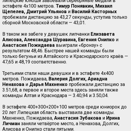
липецкие юноши завоевали серебряные медали в
эстафете 4х100 метров.
Тимур
Понявкин,
Михаил
Щепелев,
Дмитрий
Ульянов
и
Василий
Касторных
пробежали дистанцию за 43,27 секунды, уступив только
сборной Московской области — 43,01.
В таком же забеге у девушек липчанки
Елизавета
Алисова,
Александра
Шуравина,
Евгения
Онипко
и
Анастасия
Пожидаева
выиграли «бронзу» с
результатом 48,46. Быстрее нашей команды были
только бегуньи из Алтайского и Краснодарского краёв —
47,65 и 48,19 соответственно.
Третьими стали наши девушки и в эстафете 4х400
метров. Пожидаева,
Валерия
Долгих,
Ариадна
Ненахова
и
Дарья
Махненко
пробежали дистанцию за
3.51,68, а первое и второе места здесь заняли также
команды Алтая и Краснодара — 3.40,94 и 3.50,04.
В эстафете 400+300+200+100 метров среди юниорок до
20 лет Липецкая область выставила две команды.
Махненко, Пожидаева,
Анастасия Зубакова
и
Ирина
Личман
заняли четвёртое место, а Ненахова, Долгих,
Алисова и Онипко стали пятыми.