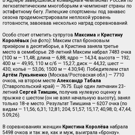
В Адлере завершились командный чемпионат России по
легкоатлетическим многоборьям и чемпионат страны по
эстафетному бегу. Липецкие спортсмены под занавес
сезона продемонстрировали неплохой уровень
готовности, завоевав несколько наград соревнований.
Особо стоит отметить супругов
Максима
и
Кристину
Королёвых
(на фото)
:
Максим стал бронзовым
призёром в десятиборье, а Кристина заняла третье
место в семиборье. 28-летний Максим набрал 7483 очка
(100 м — 11,48; длина — 6,88; ядро — 14,34; высота — 192;
400 м — 49,95; 110 м с/б — 15,27; диск — 44,32; шест —
430; копьё — 53,06; 1500 м — 4.30,94). Победителем стал
Артём
Лукьяненко
(Москва/Ростовская обл.) — 7710
очков, на втором месте
Александр
Табала
(Ставропольский край) — 7675. Ещё один липчанин 23-
летний
Сергей
Тимшин,
получив нулевую оценку в
прыжке с шестом (он не взял начальную высоту), занял
только 18-е место. Результат Тимшина — 6207 очка (по
видам — 11,56; 6,31; 12,81; 204; 51,57; 15,17; 40,98; 0; 47,44;
5.09,26).
В соревнованиях женщин
Кристина Королёва
набрала
5498 очков и так же, как и муж, выиграла «бронзу».