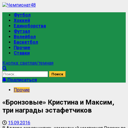
Футбол
Хоккей
Единоборства
Футзал
Волейбол
Баскетбол
Прочие
Ставки
Кнопка: светлая/темная
Подписаться
Прочие
«Бронзовые» Кристина и Максим,
три награды эстафетчиков
15.09.2016