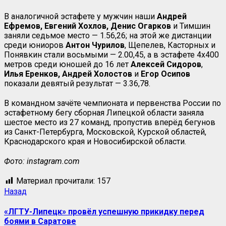
В аналогичной эстафете у мужчин наши
Андрей
Ефремов,
Евгений
Хохлов,
Денис
Огарков
и Тимшин
заняли седьмое место — 1.56,26; на этой же дистанции
среди юниоров
Антон Чурилов
, Щепелев, Касторных и
Понявкин стали восьмыми — 2.00,45, а в эстафете 4х400
метров среди юношей до 16 лет
Алексей Сидоров
,
Илья
Еренков,
Андрей
Холостов
и
Егор
Осипов
показали девятый результат — 3.36,78.
В командном зачёте чемпионата и первенства России по
эстафетному бегу сборная Липецкой области заняла
шестое место из 27 команд, пропустив вперёд бегунов
из Санкт-Петербурга, Московской, Курской областей,
Краснодарского края и Новосибирской области.
Фото: instagram.com
Материал прочитали:
157
Назад
«ЛГТУ-Липецк» провёл успешную прикидку перед
боями в Саратове