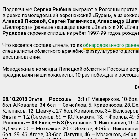
Подопечные
Сергея
Рыбина
сыграют в Россоши против 
в резко помолодевший воронежский «Буран», а из хокке
Алексей
Лисовой,
Сергей Таганчиков
,
Александр Шипи
«Белгорода» (раньше защищал цвета «Эльты» и ХК «Елец
Рудакова
скроена сплошь из ребят 1997-99 годов рожде
Что касается состава «пчёл», то из
обнародованного ранее
специалисты областного врачебно-физкультурного диспа
восстановления.
Молодёжные команды Липецкой области и Россоши встреч
праздновали наши хоккеисты, 10 раз побеждали россоша
В
08.10.2013 Эльта — Россошь — 3:1
(Г.Мещеряков, 10-бол. 
бол. А.Ковалёв, 34-бол. — Самойлов, 5. Кривоносов, 28. Б
Клепиков, 12. Шевчук, 27-бол. Кривоносов, 34. Белозёров,
Эльта — 1:2
(Семёнов, 59 — Ю.Ломакин, 18. Р.Фролов, 49-б
Россошь — ХК Елец — 5:3
(Кувшинов, 1. Николишин, 10, 48
Зубаков, 50 — Мозжаков, 20. С.Иванов, 40-бол. Николишин, 
бол., 29, 46. Агеев, 33-бол. Лагутин, 46 — Мозжаков, 4-бол