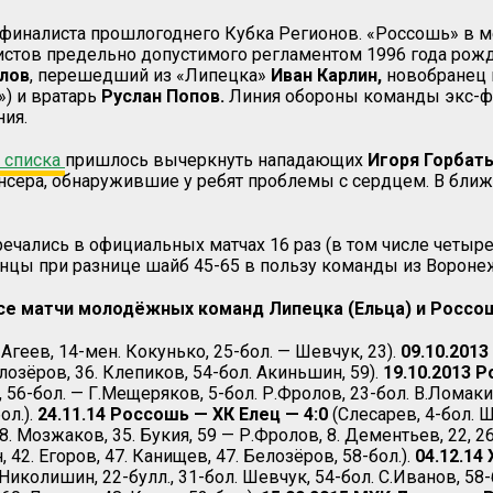
финалиста прошлогоднего Кубка Регионов. «Россошь» в ме
истов предельно допустимого регламентом 1996 года рож
лов
, перешедший из «Липецка»
Иван
Карлин,
новобранец 
») и вратарь
Руслан
Попов.
Линия обороны команды экс-фор
ния.
 списка
пришлось вычеркнуть нападающих
Игоря Горбат
нсера, обнаружившие у ребят проблемы с сердцем. В бли
ались в официальных матчах 16 раз (в том числе четыреж
нцы при разнице шайб 45-65 в пользу команды из Воронеж
се матчи молодёжных команд Липецка (Ельца) и Россо
Агеев, 14-мен. Кокунько, 25-бол. — Шевчук, 23).
09.10.2013
елозёров, 36. Клепиков, 54-бол. Акиньшин, 59).
19.10.2013 
 56-бол. — Г.Мещеряков, 5-бол. Р.Фролов, 23-бол. В.Ломакин
ол.).
24.11.14 Россошь — ХК Елец — 4:0
(Слесарев, 4-бол. Ш
. Мозжаков, 35. Букия, 59 — Р.Фролов, 8. Дементьев, 22, 26
42. Егоров, 47. Канищев, 47. Белозёров, 58-бол.).
04.12.14
. Николишин, 22-булл., 31-бол. Шевчук, 54-бол. С.Иванов, 58-