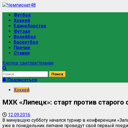
Футбол
Хоккей
Единоборства
Футзал
Волейбол
Баскетбол
Прочие
Ставки
Кнопка: светлая/темная
Подписаться
Хоккей
МХК «Липецк»: старт против старого 
12.09.2016
В минувшую субботу начался турнир в конференции «Зап
уже в понедельник липчане проведут свой первый поеди