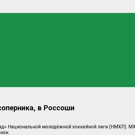
соперника, в Россоши
ад» Национальной молодёжной хоккейной лиги (НМХЛ). МХК
нок.