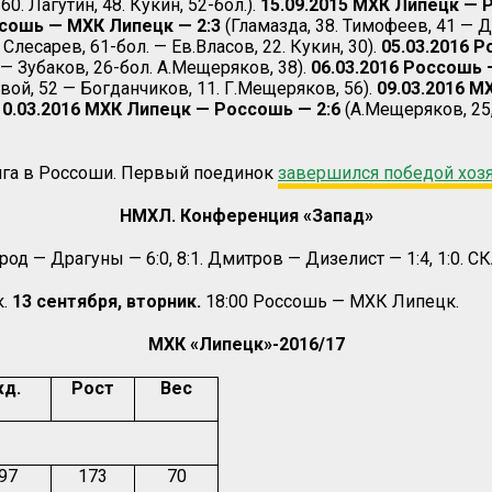
0. Лагутин, 48. Кукин, 52-бол.).
15.09.2015 МХК Липецк — 
ссошь — МХК Липецк — 2:3
(Гламазда, 38. Тимофеев, 41 — Дв
. Слесарев, 61-бол. — Ев.Власов, 22. Кукин, 30).
05.03.2016 
. — Зубаков, 26-бол. А.Мещеряков, 38).
06.03.2016 Россошь 
овой, 52 — Богданчиков, 11. Г.Мещеряков, 56).
09.03.2016 М
10.03.2016 МХК Липецк — Россошь — 2:6
(А.Мещеряков, 25,
нга в Россоши. Первый поединок
завершился победой хозя
НМХЛ. Конференция «Запад»
род — Драгуны — 6:0, 8:1. Дмитров — Дизелист — 1:4, 1:0. С
к.
13 сентября, вторник.
18:00 Россошь — МХК Липецк.
МХК «Липецк»-2016/17
д.
Рост
Вес
.97
173
70