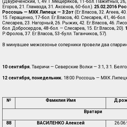
(Двуреченский, 1, 49. Г.Мещеряков, 11-бол. Пажитных, 26, 6
Егоров, 21. Гламазда, 31. Аксёнов, 60-бол.).
25.02.2016 Ро
Россошь — МХК Липецк — 3:2от
(Ег.Власов, 32. Агеев, 40
15. Геращенко, 17-бол. Ег.Власов, 40. Слесарев, 41, 46-бол
Слесарев, 23. Нагорный, 26. Рыжих, 42. Ег.Власов, 46. Лис
бол. Добросердов, 48-бол. — Слесарев, 15. Ег.Власов, 20).
Р.Фролов, 37. Ег.Власов, 53-булл. Таганчиков, 57).
В минувшее межсезонье соперники провели два спарри
10 сентября.
Тверичи — Северские Волки — 3:1, 3:1. Белго
12 сентября, понедельник.
18:00 Россошь — МХК Липец
№
Фамилия Имя
Д.рож
Вратари
88
ВАСИЛЕНКО Алексей
26.06