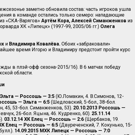
жсезонье заметно обновила состав: часть игроков ушла
дения в команде остались только семеро: нападающие
из «СКА-Варягов»
Артём
Кора,
Алексей
Симанженков
из
варда ХК «Липецк» (1997-99, 2005/06 гг.)
Олега
ых
и
Владимира
Ковалёва.
Обоих «забраковали»
жайшее время Игорю и Владимиру предстоит пройти курс
ды в плэй-офф сезона-2015/16). В 6 матчах победу
ской области.
ши
 Эльта — Россошь — 3:5
(Ю.Ломакин, 4. В.Симонов, 12-
Россошь — Эльта — 6:5
(Шедловский, 5-бол., 38-бол.
, 45, 53-бол. Симанженков, 53).
20.10.2013 Россошь —
евчук, 26-бол. Яцына, 46. Кудренко, 60).
25.11.14
).
03.12.14 ХК Елец — Россошь — 2:6
(Щербаков, 19.
 ХК Елец — Россошь — 6:5
(Двуреченский, 7. Кокунько, 15-
булл.).
14.09.2015 МХК Липецк — Россошь — 7:0