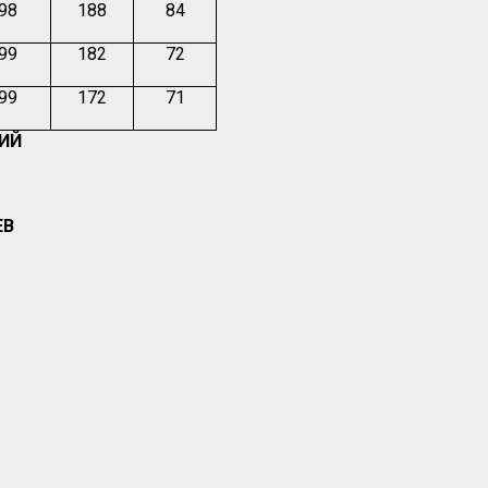
.98
188
84
.99
182
72
.99
172
71
КИЙ
ЕВ