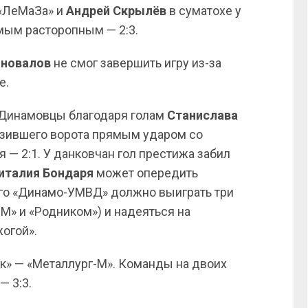
«ЛеМаЗа» и
Андрей Скрылёв
в суматохе у
мым расторопным — 2:3.
оновалов
не смог завершить игру из-за
е.
 Динамовцы благодаря голам
Станислава
азившего ворота прямым ударом со
 — 2:1. У данковчан гол престижа забил
италия
Бондаря
может опередить
того «Динамо-УМВД» должно выиграть три
М» и «Родником») и надеяться на
огой».
к» — «Металлург-М». Команды на двоих
— 3:3.