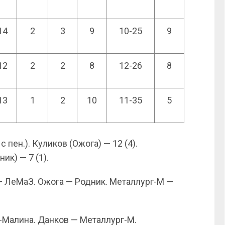
14
2
3
9
10-25
9
12
2
2
8
12-26
8
13
1
2
10
11-35
5
 пен.). Куликов (Ожога) — 12 (4).
ик) — 7 (1).
ЛеМаЗ. Ожога — Родник. Металлург-М —
Малина. Данков — Металлург-М.