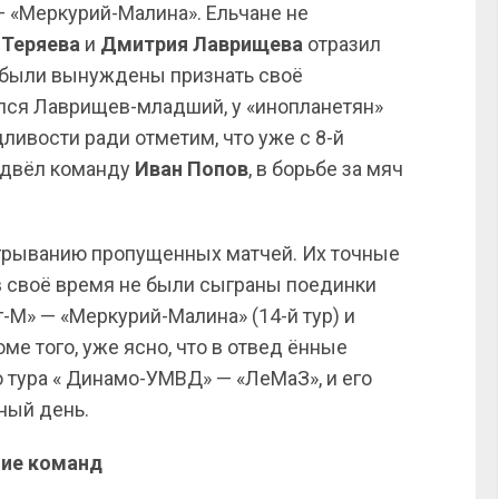
— «Меркурий-Малина». Ельчане не
 Теряева
и
Дмитрия
Лаврищева
отразил
были вынуждены признать своё
ился Лаврищев-младший, у «инопланетян»
ивости ради отметим, что уже с 8-й
одвёл команду
Иван Попов
, в борьбе за мяч
грыванию пропущенных матчей. Их точные
 в своё время не были сыграны поединки
г-М» — «Меркурий-Малина» (14-й тур) и
ме того, уже ясно, что в отвед ённые
о тура « Динамо-УМВД» — «ЛеМаЗ», и его
ный день.
ие
команд