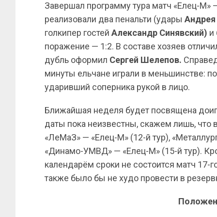
Завершал программу тура матч «Елец-М» 
реализовали два пенальти (удары
Андрея
голкипер гостей
Александр
Синявский)
и 
поражение — 1:2. В составе хозяев отлич
дубль оформил
Сергей
Шелепов.
Справедл
минуты ельчане играли в меньшинстве: п
ударивший соперника рукой в лицо.
Ближайшая неделя будет посвящена дои
даты пока неизвестны, скажем лишь, что
«ЛеМаЗ» — «Елец-М» (12-й тур), «Металлур
«Динамо-УМВД» — «Елец-М» (15-й тур). Кро
календарём сроки не состоится матч 17-г
также было бы не худо провести в резерв
Положен