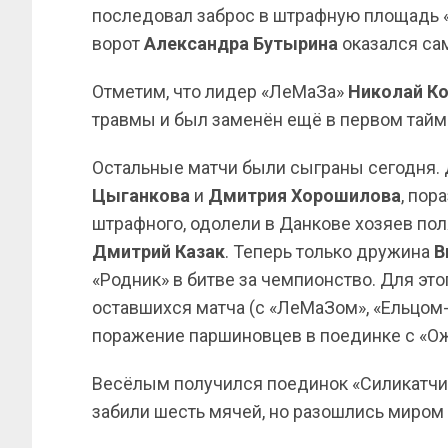
последовал заброс в штрафную площадь 
ворот
Александра Бутырина
оказался са
Отметим, что лидер «ЛеМаЗа»
Николай К
травмы и был заменён ещё в первом тайм
Остальные матчи были сыграны сегодня.
Цыганкова
и
Дмитрия
Хорошилова
, пор
штрафного, одолели в Данкове хозяев поля
Дмитрий Казак
. Теперь только дружина
В
«Родник» в битве за чемпионство. Для э
оставшихся матча (с «ЛеМаЗом», «Ельцом-
поражение паршиновцев в поединке с «Ож
Весёлым получился поединок «Силикатчи
забили шесть мячей, но разошлись миром 