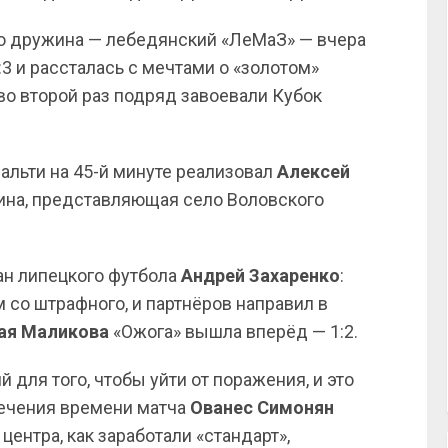
о дружина — лебедянский «ЛеМаЗ» — вчера
3 и рассталась с мечтами о «золотом»
во второй раз подряд завоевали Кубок
нальти на 45-й минуте реализовал
Алексей
жина, представляющая село Воловского
ан липецкого футбола
Андрей Захаренко
:
 со штрафного, и партнёров направил в
ая Маликова
«Ожога» вышла вперёд — 1:2.
ля того, чтобы уйти от поражения, и это
стечения времени матча
Ованес Симонян
 центра, как заработали «стандарт»,