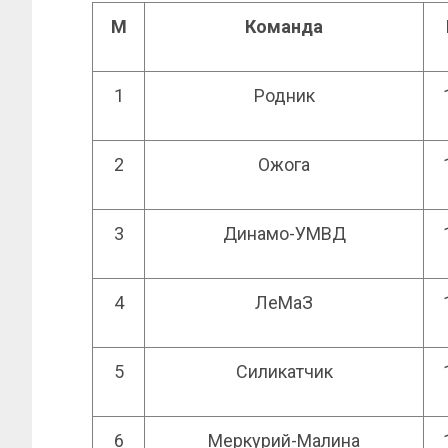
М
Команда
1
Родник
2
Ожога
3
Динамо-УМВД
4
ЛеМаЗ
5
Силикатчик
6
Меркурий-Малина