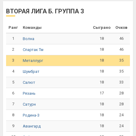
ВТОРАЯ ЛИГА Б. ГРУППА 3
Ранг
Команды
Сыграно
Очков
1
18
46
Волна
2
18
46
Спартак Тм
3
18
35
Металлург
4
18
35
Шумбрат
5
18
33
Салют
6
17
28
Рязань
7
18
28
Сатурн
8
18
24
Родина-3
9
18
24
Авангард