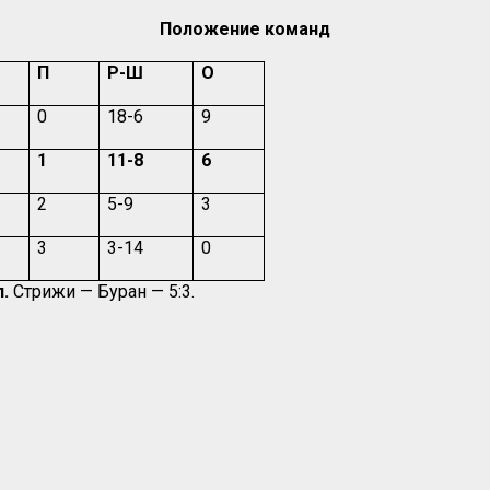
Положение команд
П
Р-Ш
О
0
18-6
9
1
11-8
6
2
5-9
3
3
3-14
0
л.
Стрижи — Буран — 5:3.