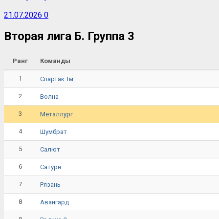
21.07.2026
0
Вторая лига Б. Группа 3
Ранг
Команды
1
Спартак Тм
2
Волна
3
Металлург
4
Шумбрат
5
Салют
6
Сатурн
7
Рязань
8
Авангард