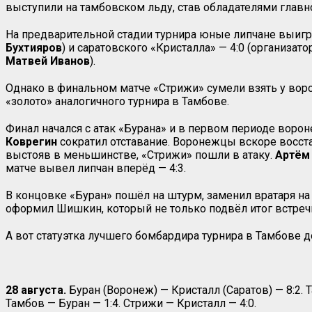
выступили на тамбовском льду, став обладателями главно
На предварительной стадии турнира юные липчане выигра
Бухтияров
) и саратовского «Кристалла» — 4:0 (организа
Матвей Иванов
).
Однако в финальном матче «Стрижи» сумели взять у воро
«золото» аналогичного турнира в Тамбове.
Финал начался с атак «Бурана» и в первом периоде ворон
Коврегин
сократил отставание. Воронежцы вскоре восстан
выстояв в меньшинстве, «Стрижи» пошли в атаку.
Артём
матче вывел липчан вперёд — 4:3.
В концовке «Буран» пошёл на штурм, заменил вратаря на
оформил Шишкин, который не только подвёл итог встречи 
А вот статуэтка лучшего бомбардира турнира в Тамбове д
28 августа.
Буран (Воронеж) — Кристалл (Саратов) — 8:2. 
Тамбов — Буран — 1:4. Стрижи — Кристалл — 4:0.