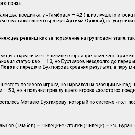
го приза.
ли два поединка: у «Тамбова» — 4:2 (приз лучшего игрока
торы отметили нашего вратаря
Артёма Орлова
), но уступил
нежцев реванш как за поражение на групповом этапе, так
ежцы открыли счёт. В начале второй трети матча «Стрижи»
овил статус-кво — 1:3, но Бухтияров незадолго до перерыв
 Попов
с передачи Бухтиярова сравнял результат, а пару м
 шестого полевого игрока, но нарвался на разящий выпад
— 5:3, но и получил приз лучшего игрока «золотого» поеди
осталась Матвею Бухтиярову, который по системе «гол+пас»
Тамбов (Тамбов) — Липецкие Стрижи (Липецк) — 2:4. Буран 