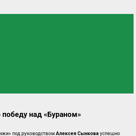
 победу над «Бураном»
рижи» под руководством
Алексея
Сынкова
успешно