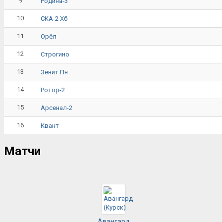
9
Родина-3
10
СКА-2 Хб
11
Орёл
12
Строгино
13
Зенит Пн
14
Ротор-2
15
Арсенал-2
16
Квант
Матчи
Авангард