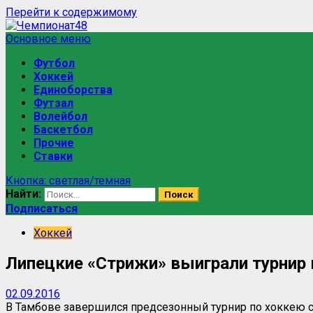
Перейти к содержимому
Основное меню
Футбол
Хоккей
Единоборства
Футзал
Волейбол
Баскетбол
Прочие
Ставки
Кнопка: светлая/темная
Найти:
Подписаться
Хоккей
Липецкие «Стрижи» выиграли турнир 
02.09.2016
В Тамбове завершился предсезонный турнир по хоккею 