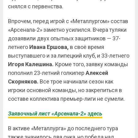
снялся с первенства.
Впрочем, перед игрой с «Металлургом» состав
«Арсенала-2» заметно усилился. Вчера туляки
дозаявили двух опытных защитников — 37-
летнего
Ивана
Ершова,
в своё время
выступавшего и за липецкий клуб, и 33-летнего
Игоря
Калешина.
Кроме того, заявку команды
пополнил 23-летний голкипер
Алексей
Скорняков.
Все трое начинали сезон как
игроки основной команды, но закрепиться в
составе коллектива премьер-лиги не сумели.
Заявочный лист «Арсенала-2» здесь
В активе «Металлурга» до последнего тура
также значилось два очка, но победа над