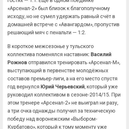
гостях — 1:1. Ещё в одном поединке
«Арсенал-2» был близок к благополучному
исходу, но не сумел удержать равный счёт в
домашней встрече с «Авангардом», пропустив
решающий мяч с пенальти — 1:2.
В короткое межсезонье у тульского
коллектива поменялся наставник:
Василий
Рожнов
отправился тренировать «Арсенал-М»,
выступающий в первенстве молодёжных
составов премьер-лиги, а на его место спустя
год вернулся
Юрий
Черьевский
, который уже
руководил коллективом в сезоне-2014/15. При
этом тренере «Арсенал-2» не выиграл ни разу,
а три очка однажды получил за техническую
победу над воронежским «Выбором-
Курбатово», который к тому моменту уже