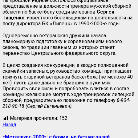
На прошлой неделе состоялось официальное
представление в должности тренера мужской сборной
области по баскетболу среди ветеранов
Сергея
Тищенко
, известного болельщикам по деятельности на
посту директора БК «Липецк» в 1990-2000-е годы.
Одновременно ветеранская дружина начала
планомерную подготовку к соревнованиям нового
сезона, по традиции главным из которых станет
первенство Центрального федерального округа.
В целях создания конкуренции, а заодно полноценной
скамейки запасных, руководство команды приглашает
тряхнуть стариной ветеранов баскетбола (не моложе 40
лет), пусть даже давно не бравших в руки мяч.
Проверить свои силы и попробовать влиться в состав
команды желающие могут в ходе тренировок липецкой
сборной, предварительно позвонив по телефону
8-904-
218-90-18 (Сергей Евгеньевич).
Материал прочитали:
152
Навигация
Предыдущая
Назад
запись:
записи
«Металлург-2000»: с боями, но без медалей