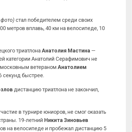
 фото)
стал победителем среди своих
00 метров вплавь, 40 км на велосипеде, 10
.
ецкого триатлона
Анатолия Мастина
—
воей категории Анатолий Серафимович не
одмосковным ветераном
Анатолием
46 секунд быстрее.
озлов
дистанцию триатлона не закончил,
астие в турнире юниоров, не смог оказать
страны. 19-летний
Никита Зиновьев
ров на велосипеде и пробежал дистанцию 5