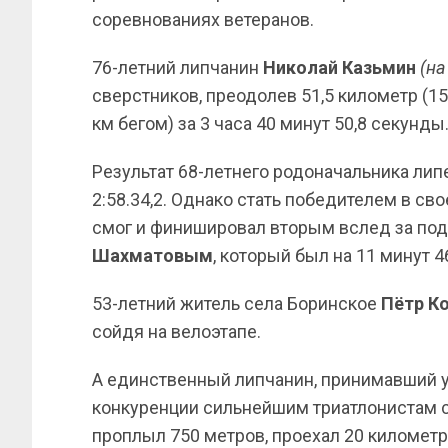
соревнованиях ветеранов.
76-летний липчанин
Николай Казьмин
(на
сверстников, преодолев 51,5 километр (15
км бегом) за 3 часа 40 минут 50,8 секунды
Результат 68-летнего родоначальника лип
2:58.34,2. Однако стать победителем в с
смог и финишировал вторым вслед за п
Шахматовым
, который был на 11 минут 
53-летний житель села Боринское
Пётр К
сойдя на велоэтапе.
А единственный липчанин, принимавший уч
конкуренции сильнейшим триатлонистам 
проплыл 750 метров, проехал 20 километ