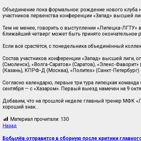
Объединение пока формальное: рождение нового клуба н
участников первенства конференции «Запад» высшей лиги,
Тем не менее, говорить о выступлении «Липецка-ЛГТУ» 
ближайший четверг может быть принято окончательное р
Если всё срастётся, с понедельника объединённый колле
Состав участников конференции «Запад» высшей лиги, оп
(Смоленск), «Волга-Саратов» (Саратов), «Элекс-Фаворит» (
(Казань), КПРФ-Д (Москва), «Политех» (Санкт-Петербург).
Согласно календарю, первые три тура липецкая команда п
сентября — с «Хазаром». Первый выезд намечен на 9 окт
Добавим, что на прошлой неделе главный тренер МФК 
хороший знак…
Материал прочитали:
130
Назад
Бобылёв отправится в сборную после критики главног