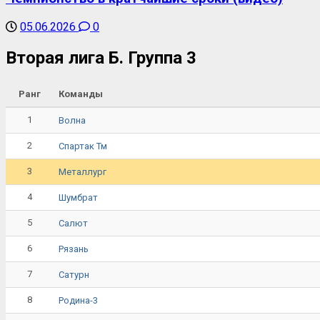
05.06.2026
0
Вторая лига Б. Группа 3
Ранг
Команды
1
Волна
2
Спартак Тм
3
Металлург
4
Шумбрат
5
Салют
6
Рязань
7
Сатурн
8
Родина-3