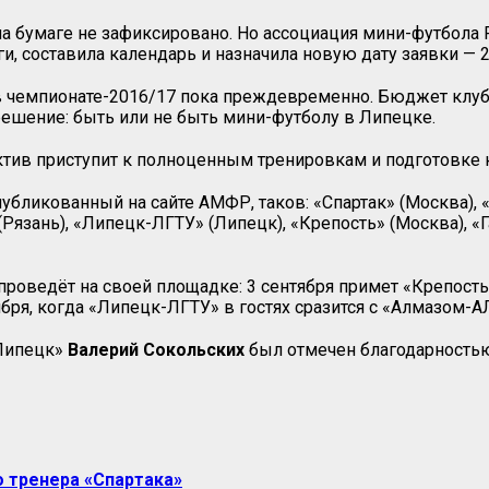
а бумаге не зафиксировано. Но ассоциация мини-футбола
 составила календарь и назначила новую дату заявки — 26 
в чемпионате-2016/17 пока преждевременно. Бюджет клуба
ешение: быть или не быть мини-футболу в Липецке.
ктив приступит к полноценным тренировкам и подготовке к
убликованный на сайте АМФР, таков: «Спартак» (Москва), 
Рязань), «Липецк-ЛГТУ» (Липецк), «Крепость» (Москва), «Га
роведёт на своей площадке: 3 сентября примет «Крепость»,
ября, когда «Липецк-ЛГТУ» в гостях сразится с «Алмазом-
«Липецк»
Валерий Сокольских
был отмечен благодарностью
о тренера «Спартака»