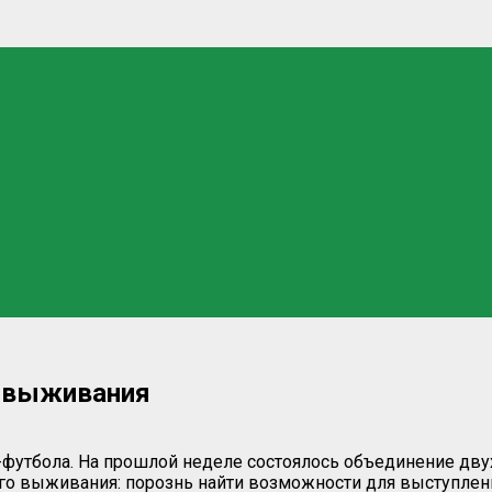
и выживания
и-футбола. На прошлой неделе состоялось объединение дв
го выживания: порознь найти возможности для выступлен