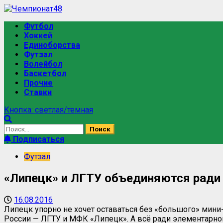
Футбол
Хоккей
Единоборства
Футзал
Волейбол
Баскетбол
Прочие
Ставки
Кнопка: светлая/темная
Подписаться
Футзал
«Липецк» и ЛГТУ объединяются рад
16.08.2016
Липецк упорно не хочет оставаться без «большого» мин
России — ЛГТУ и МФК «Липецк». А всё ради элементарно