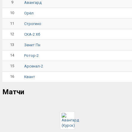
9
Авангард
10
Орёл
11
Строгино
12
СКА-2 Хб
13
Зенит Пн
14
Ротор-2
15
Арсенал-2
16
Квант
Матчи