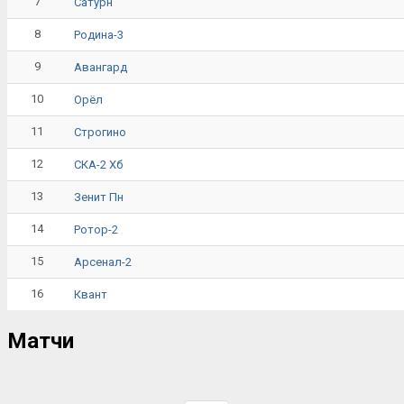
7
Сатурн
8
Родина-3
9
Авангард
10
Орёл
11
Строгино
12
СКА-2 Хб
13
Зенит Пн
14
Ротор-2
15
Арсенал-2
16
Квант
Матчи