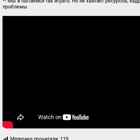
— Мы и пытаемся так играть. Но не хватает ресурсов, кад
проблемы.
Материал прочитали:
119