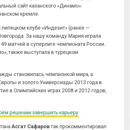
альный сайт казанского «Динамо».
занском кремле.
 липецком клубе «Индезит» (ранее —
 Новгорода. За нашу команду Мария играла
а 49 матчей в суперлиге чемпионата России.
о», также выступала в турецком
ажды становилась чемпионкой мира, а
Европы и золото Универсиады 2013 года в
тие в Олимпийских играх 2008 и 2012 годов,
оём решении завершить карьеру
.
стана
Асгат
Сафаров
так прокомментировал