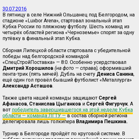
30.07.2016
В пятницу в селе Нижний Ольшанец под Белгородом, на
стадионе «Luxbor Arena», стартовал зональный этап
Кубка России по пляжному футболу. Шесть команд из
четырёх областей региона «Черноземье» спорят за одну
путёвку в финальный этап Кубка.
Сборная Липецкой области стартовала с убедительной
победы над белгородской командой
«СпецСтройПоставка» — 8:0. Особенно усердствовал
Дмитрий Хорошилов
(на фото — справа),
оформивший
пента-трик (пять мячей). Дубль на счету
Дениса
Санина
,
ещё один гол провёл бывший футболист «Металлурга»
Александр
Асташов
.
Также цвета нашей команды защищают
Сергей
Афанасов
,
Станислав
Цыганков
и
Сергей
Фигурчук
. А
вот
победитель завершившегося на этой неделе Кубка
области — команда ЛГТУ —
в состав сборной региона
делегировала лишь голкипера
Владимира Пешкина.
Турнир в Белгороде пройдёт по круговой системе. В