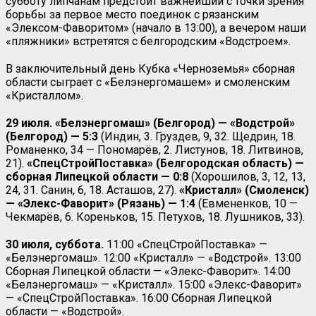
субботу липчанам предстоит важнейший с точки зрения
борьбы за первое место поединок с рязанским
«Элексом-Фаворитом» (начало в 13:00), а вечером наши
«пляжники» встретятся с белгородским «Водстроем».
В заключительный день Кубка «Черноземья» сборная
области сыграет с «Белэнергомашем» и смоленским
«Кристаллом».
29 июля. «Белэнергомаш» (Белгород) — «Водстрой»
(Белгород) — 5:3
(Индин, 3. Груздев, 9, 32. Щедрин, 18.
Романенко, 34 — Пономарёв, 2. Листунов, 18. Литвинов,
21).
«СпецСтройПоставка» (Белгородская область) —
сборная Липецкой области — 0:8
(Хорошилов, 3, 12, 13,
24, 31. Санин, 6, 18. Асташов, 27).
«Кристалл» (Смоленск)
— «Элекс-Фаворит» (Рязань) — 1:4
(Евмененков, 10 —
Чекмарёв, 6. Кореньков, 15. Петухов, 18. Лушников, 33).
30 июля, суббота.
11:00 «СпецСтройПоставка» —
«Белэнергомаш». 12:00 «Кристалл» — «Водстрой». 13:00
Сборная Липецкой области — «Элекс-Фаворит». 14:00
«Белэнергомаш» — «Кристалл». 15:00 «Элекс-Фаворит»
— «СпецСтройПоставка». 16:00 Сборная Липецкой
области — «Водстрой».