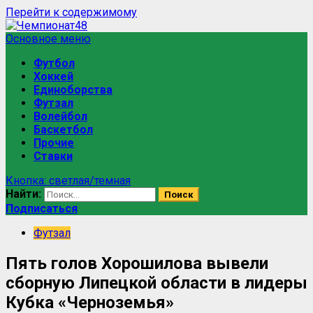
Перейти к содержимому
Основное меню
Футбол
Хоккей
Единоборства
Футзал
Волейбол
Баскетбол
Прочие
Ставки
Кнопка: светлая/темная
Найти:
Подписаться
Футзал
Пять голов Хорошилова вывели
сборную Липецкой области в лидеры
Кубка «Черноземья»