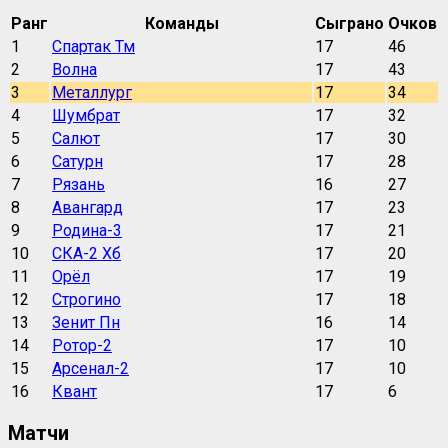
Ранг
Команды
Сыграно
Очков
1
Спартак Тм
17
46
2
Волна
17
43
3
Металлург
17
34
4
Шумбрат
17
32
5
Салют
17
30
6
Сатурн
17
28
7
Рязань
16
27
8
Авангард
17
23
9
Родина-3
17
21
10
СКА-2 Хб
17
20
11
Орёл
17
19
12
Строгино
17
18
13
Зенит Пн
16
14
14
Ротор-2
17
10
15
Арсенал-2
17
10
16
Квант
17
6
Матчи