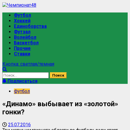
Футбол
Хоккей
Единоборства
Футзал
Волейбол
Баскетбол
Прочие
Ставки
Кнопка: светлая/темная
Подписаться
Футбол
«Динамо» выбывает из «золотой»
гонки?
25.07.2016