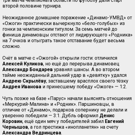
Три матча чемпионата области по футболу дали старт
второй половине турнира.
Неожиданное домашнее поражение «Динамо-УМВД» от
«Ожоги» практически вычеркнуло «бело-голубых» из
гонки за чемпионским титулом. За семь матчей до
финиша динамовцы отстают от лидирующего «Родника»
на 7 очков и отыграть такое отставание будет весьма
сложно.
Счёт в матче с «Ожогой» открыли гости: отличился
Алексей Куликов
, но ещё до перерыва динамовец
Александр Бондарев
уравнял шансы. А во втором
тайме неожиданный дальний удар в «девятку» удался
Андрею
Скрылёву
, заставшему врасплох своего тёзку
Андрея
Иванова
и принесшему победу «Ожоге» — 1:2.
Чуть позже на базе «Парус» начали выяснять отношения
«Меркурий-Малина» и «Родник». Паршиновцы, в
отличие от «Динамо», подарков сопернику не делали и
уверенно победили — 3:1. Дубль оформил
Денис
Коровин
, ещё один мяч у победителей забил
Евгений
Чернышов
, а гол престижа «инопланетян» на счету
Александра Ведринцева
.