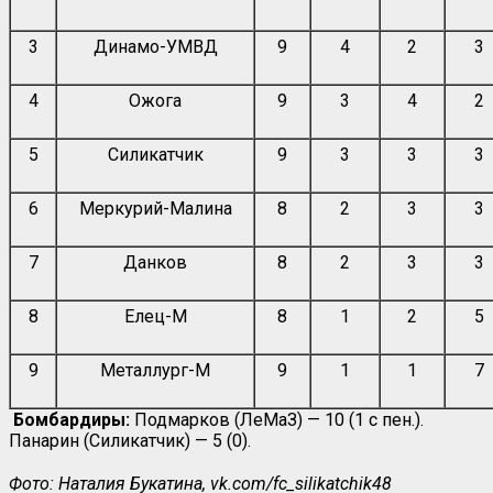
3
Динамо-УМВД
9
4
2
3
4
Ожога
9
3
4
2
5
Силикатчик
9
3
3
3
6
Меркурий-Малина
8
2
3
3
7
Данков
8
2
3
3
8
Елец-М
8
1
2
5
9
Металлург-М
9
1
1
7
Бомбардиры:
Подмарков (ЛеМаЗ) — 10 (1 с пен.).
Панарин (Силикатчик) — 5 (0).
Фото: Наталия Букатина, vk.com/fc_silikatchik48