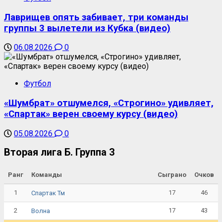
Лаврищев опять забивает, три команды
группы 3 вылетели из Кубка (видео)
06.08.2026
0
Футбол
«Шумбрат» отшумелся, «Строгино» удивляет,
«Спартак» верен своему курсу (видео)
05.08.2026
0
Вторая лига Б. Группа 3
Ранг
Команды
Сыграно
Очков
1
17
46
Спартак Тм
2
17
43
Волна