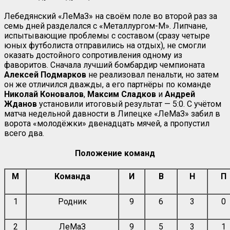
Лебедянский «ЛеМаЗ» на своём поле во второй раз за
семь дней разделался с «Металлургом-М». Липчане,
испытывающие проблемы с составом (сразу четыре
юных футболиста отправились на отдых), не смогли
оказать достойного сопротивления одному из
фаворитов. Сначала лучший бомбардир чемпионата
Алексей Подмарков
не реализовал пенальти, но затем
он же отличился дважды, а его партнёры по команде
Николай
Коновалов
,
Максим
Сладков
и
Андрей
Жданов
установили итоговый результат — 5:0. С учётом
матча недельной давности в Липецке «ЛеМаЗ» забил в
ворота «молодёжки» двенадцать мячей, а пропустил
всего два.
Положение команд
М
Команда
И
В
Н
П
1
Родник
9
6
3
0
2
ЛеМаЗ
9
5
3
1