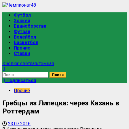
Перейти
к
Основное
Футбол
содержимому
меню
Хоккей
Единоборства
Футзал
Волейбол
Баскетбол
Прочие
Ставки
Кнопка: светлая/темная
Найти:
Подписаться
Прочие
Гребцы из Липецка: через Казань в
Роттердам
23.07.2016