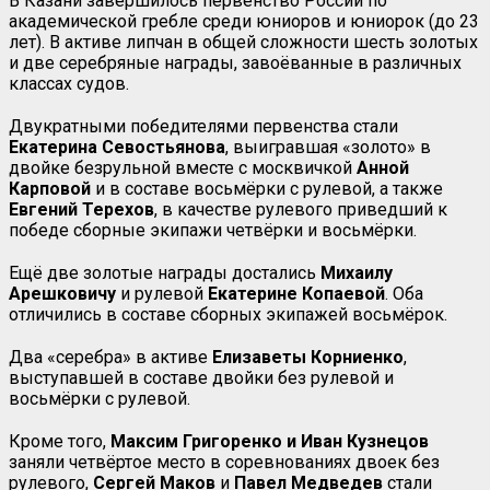
В Казани завершилось первенство России по
академической гребле среди юниоров и юниорок (до 23
лет). В активе липчан в общей сложности шесть золотых
и две серебряные награды, завоёванные в различных
классах судов.
Двукратными победителями первенства стали
Екатерина Севостьянова
, выигравшая «золото» в
двойке безрульной вместе с москвичкой
Анной
Карповой
и в составе восьмёрки с рулевой, а также
Евгений Терехов
, в качестве рулевого приведший к
победе сборные экипажи четвёрки и восьмёрки.
Ещё две золотые награды достались
Михаилу
Арешковичу
и рулевой
Екатерине
Копаевой
. Оба
отличились в составе сборных экипажей восьмёрок.
Два «серебра» в активе
Елизаветы Корниенко
,
выступавшей в составе двойки без рулевой и
восьмёрки с рулевой.
Кроме того,
Максим Григоренко и Иван Кузнецов
заняли четвёртое место в соревнованиях двоек без
рулевого,
Сергей Маков
и
Павел
Медведев
стали