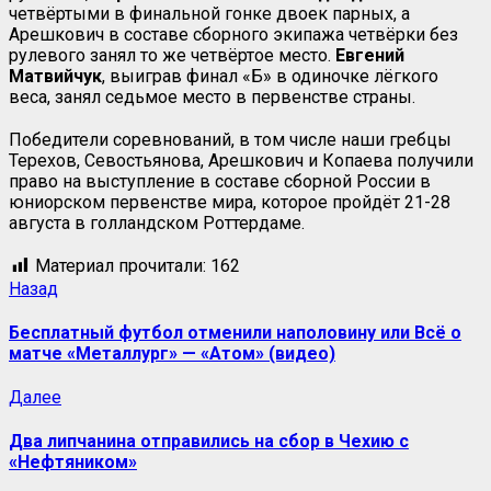
четвёртыми в финальной гонке двоек парных, а
Арешкович в составе сборного экипажа четвёрки без
рулевого занял то же четвёртое место.
Евгений
Матвийчук
, выиграв финал «Б» в одиночке лёгкого
веса, занял седьмое место в первенстве страны.
Победители соревнований, в том числе наши гребцы
Терехов, Севостьянова, Арешкович и Копаева получили
право на выступление в составе сборной России в
юниорском первенстве мира, которое пройдёт 21-28
августа в голландском Роттердаме.
Материал прочитали:
162
Навигация
Предыдущая
Назад
запись:
записи
Бесплатный футбол отменили наполовину или Всё о
матче «Металлург» — «Атом» (видео)
Следующая
Далее
запись:
Два липчанина отправились на сбор в Чехию с
«Нефтяником»