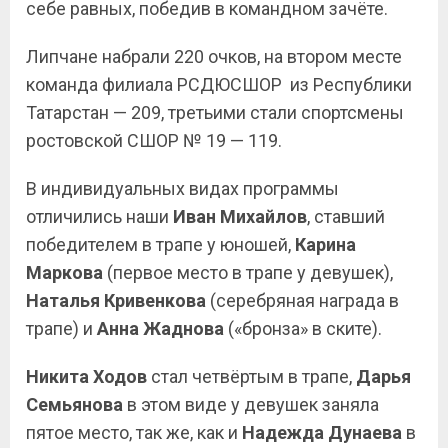
себе равных, победив в командном зачёте.
Липчане набрали 220 очков, на втором месте
команда филиала РСДЮСШОР из Республики
Татарстан — 209, третьими стали спортсмены
ростовской СШОР № 19 — 119.
В индивидуальных видах программы
отличились наши
Иван Михайлов
, ставший
победителем в трапе у юношей,
Карина
Маркова
(первое место в трапе у девушек),
Наталья
Кривенкова
(серебряная награда в
трапе) и
Анна
Жаднова
(«бронза» в ските).
Никита Ходов
стал четвёртым в трапе,
Дарья
Семьянова
в этом виде у девушек заняла
пятое место, так же, как и
Надежда Дунаева
в