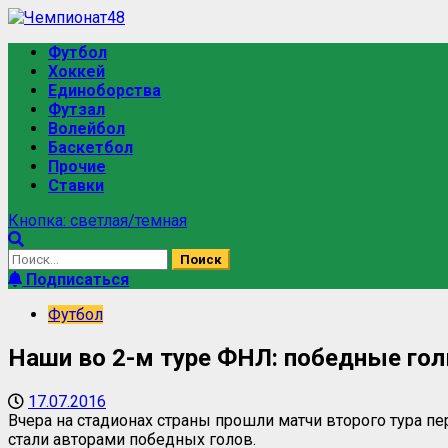
Футбол
Хоккей
Единоборства
Футзал
Волейбол
Баскетбол
Прочие
Ставки
Кнопка: светлая/темная
Подписаться
Футбол
Наши во 2-м туре ФНЛ: победные гол
17.07.2016
Вчера на стадионах страны прошли матчи второго тура п
стали авторами победных голов.