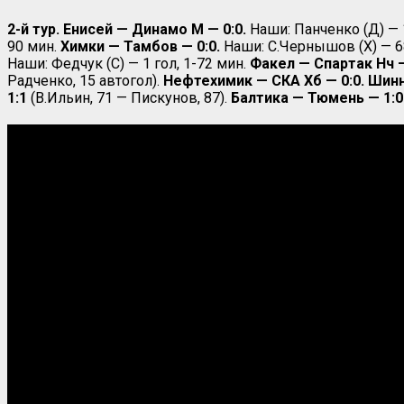
2-й тур. Енисей — Динамо М — 0:0.
Наши: Панченко (Д) — 
90 мин.
Химки — Тамбов — 0:0.
Наши: С.Чернышов (Х) — 68
Наши: Федчук (С) — 1 гол, 1-72 мин.
Факел — Спартак Нч —
Радченко, 15 автогол).
Нефтехимик — СКА Хб — 0:0. Шинн
1:1
(В.Ильин, 71 — Пискунов, 87).
Балтика — Тюмень — 1:0