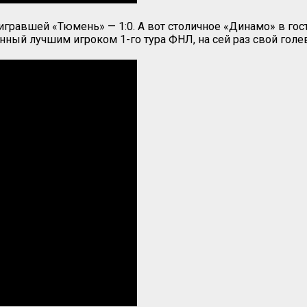
еигравшей «Тюмень» — 1:0. А вот столичное «Динамо» в го
анный лучшим игроком 1-го тура ФНЛ, на сей раз свой гол