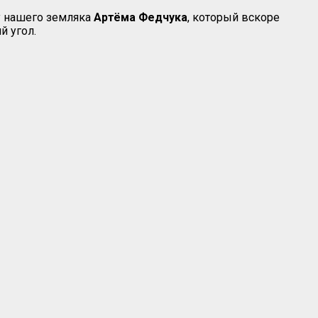
ту нашего земляка
Артёма
Федчука
, который вскоре
й угол.