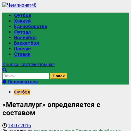
Футбол
Хоккей
Единоборства
Футзал
Волейбол
Баскетбол
Прочие
Ставки
Кнопка: светлая/темная
Подписаться
Футбол
«Металлург» определяется с
составом
14.07.2016