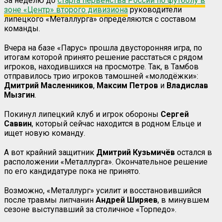
За неделю до
старта первенства России по футболу в
зоне «Центр» второго дивизиона
руководители
липецкого «Металлурга» определяются с составом
команды.
Вчера на базе «Парус» прошла двусторонняя игра, по
итогам которой принято решение расстаться с рядом
игроков, находившихся на просмотре. Так, в Тамбов
отправилось трио игроков тамошней «молодёжки»:
Дмитрий Масленников
,
Максим Петров
и
Владислав
Мызгин
.
Покинул липецкий клуб и игрок обороны
Сергей
Саввин
, который сейчас находится в родном Ельце и
ищет новую команду.
А вот крайний защитник
Дмитрий Кузьмичёв
остался в
расположении «Металлурга». Окончательное решение
по его кандидатуре пока не принято.
Возможно, «Металлург» усилит и восстановившийся
после травмы липчанин
Андрей Ширяев
, в минувшем
сезоне выступавший за столичное «Торпедо».