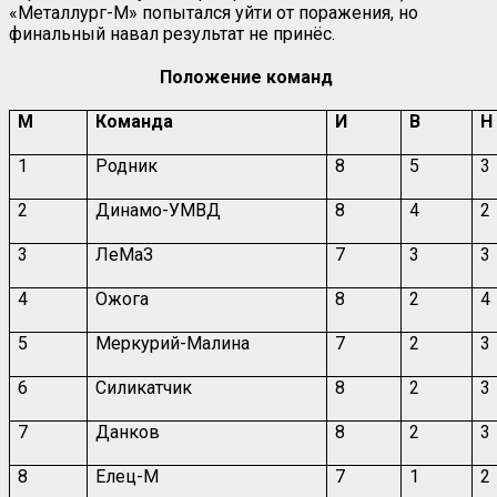
«Металлург-М» попытался уйти от поражения, но
финальный навал результат не принёс.
Положение команд
М
Команда
И
В
Н
1
Родник
8
5
3
2
Динамо-УМВД
8
4
2
3
ЛеМаЗ
7
3
3
4
Ожога
8
2
4
5
Меркурий-Малина
7
2
3
6
Силикатчик
8
2
3
7
Данков
8
2
3
8
Елец-М
7
1
2