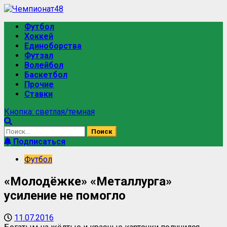
Футбол
Хоккей
Единоборства
Футзал
Волейбол
Баскетбол
Прочие
Ставки
Кнопка: светлая/темная
Подписаться
Футбол
«Молодёжке» «Металлурга»
усиление не помогло
11.07.2016