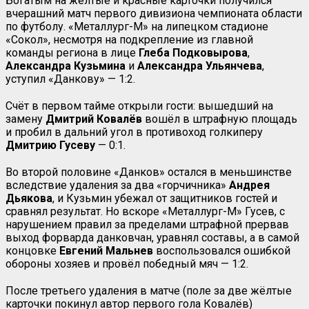
Богатым на жёлтые и красные карточки получился
вчерашний матч первого дивизиона чемпионата области
по футболу. «Металлург-М» на липецком стадионе
«Сокол», несмотря на подкрепление из главной
команды региона в лице
Глеба Подковырова
,
Александра Кузьмина
и
Александра Ульянчева
,
уступил «Данкову» — 1:2.
Счёт в первом тайме открыли гости: вышедший на
замену
Дмитрий Ковалёв
вошёл в штрафную площадь
и пробил в дальний угол в противоход голкиперу
Дмитрию
Гусеву
— 0:1.
Во второй половине «Данков» остался в меньшинстве
вследствие удаления за два «горчичника»
Андрея
Дьякова
, и Кузьмин убежал от защитников гостей и
сравнял результат. Но вскоре «Металлург-М» Гусев, с
нарушением правил за пределами штрафной прервав
выход форварда данковчан, уравнял составы, а в самой
концовке
Евгений Мальнев
воспользовался ошибкой
обороны хозяев и провёл победный мяч — 1:2.
После третьего удаления в матче (поле за две жёлтые
карточки покинул автор первого гола Ковалёв)