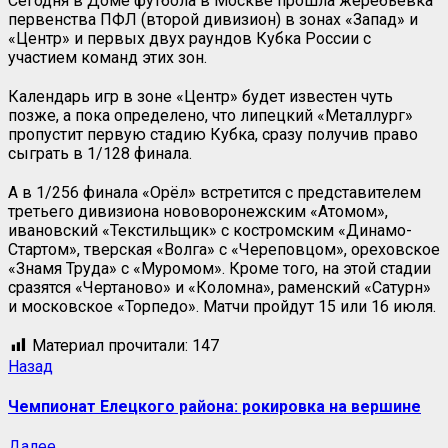
Сегодня в Доме футбола в Москве прошла жеребьёвка
первенства ПФЛ (второй дивизион) в зонах «Запад» и
«Центр» и первых двух раундов Кубка России с
участием команд этих зон.
Календарь игр в зоне «Центр» будет известен чуть
позже, а пока определено, что липецкий «Металлург»
пропустит первую стадию Кубка, сразу получив право
сыграть в 1/128 финала.
А в 1/256 финала «Орёл» встретится с представителем
третьего дивизиона нововоронежским «Атомом»,
ивановский «Текстильщик» с костромским «Динамо-
Стартом», тверская «Волга» с «Череповцом», ореховское
«Знамя Труда» с «Муромом». Кроме того, на этой стадии
сразятся «Чертаново» и «Коломна», раменский «Сатурн»
и московское «Торпедо». Матчи пройдут 15 или 16 июля.
Материал прочитали:
147
Навигация
Предыдущая
Назад
запись:
записи
Чемпионат Елецкого района: рокировка на вершине
Следующая
Далее