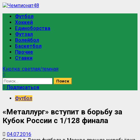
Перейти
к
Основное
Футбол
содержимому
меню
Хоккей
Единоборства
Футзал
Волейбол
Баскетбол
Прочие
Ставки
Кнопка: светлая/темная
Найти:
Подписаться
Футбол
«Металлург» вступит в борьбу за
Кубок России с 1/128 финала
04.07.2016