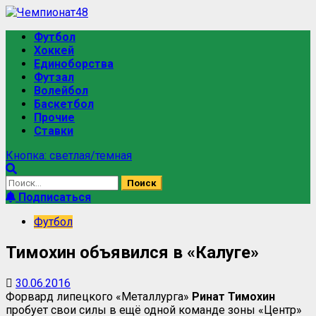
Футбол
Хоккей
Единоборства
Футзал
Волейбол
Баскетбол
Прочие
Ставки
Кнопка: светлая/темная
Подписаться
Футбол
Тимохин объявился в «Калуге»
30.06.2016
Форвард липецкого «Металлурга»
Ринат Тимохин
пробует свои силы в ещё одной команде зоны «Центр»