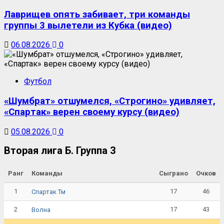
Лаврищев опять забивает, три команды
группы 3 вылетели из Кубка (видео)
06.08.2026
0
Футбол
«Шумбрат» отшумелся, «Строгино» удивляет,
«Спартак» верен своему курсу (видео)
05.08.2026
0
Вторая лига Б. Группа 3
Ранг
Команды
Сыграно
Очков
1
17
46
Спартак Тм
2
17
43
Волна