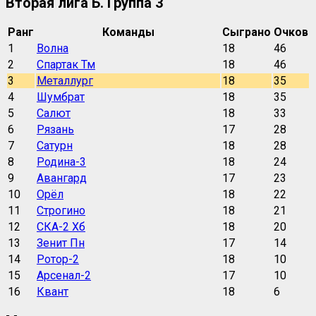
Вторая лига Б. Группа 3
Ранг
Команды
Сыграно
Очков
1
Волна
18
46
2
Спартак Тм
18
46
3
Металлург
18
35
4
Шумбрат
18
35
5
Салют
18
33
6
Рязань
17
28
7
Сатурн
18
28
8
Родина-3
18
24
9
Авангард
17
23
10
Орёл
18
22
11
Строгино
18
21
12
СКА-2 Хб
18
20
13
Зенит Пн
17
14
14
Ротор-2
18
10
15
Арсенал-2
17
10
16
Квант
18
6