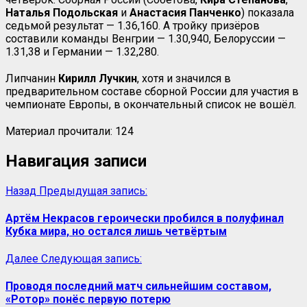
Наталья
Подольская
и
Анастасия
Панченко
) показала
седьмой результат — 1.36,160. А тройку призёров
составили команды Венгрии — 1.30,940, Белоруссии —
1.31,38 и Германии — 1.32,280.
Липчанин
Кирилл
Лучкин
, хотя и значился в
предварительном составе сборной России для участия в
чемпионате Европы, в окончательный список не вошёл.
Материал прочитали:
124
Навигация записи
Назад
Предыдущая запись:
Артём Некрасов героически пробился в полуфинал
Кубка мира, но остался лишь четвёртым
Далее
Следующая запись:
Проводя последний матч сильнейшим составом,
«Ротор» понёс первую потерю