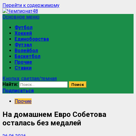
Перейти к содержимому
Основное меню
Футбол
Хоккей
Единоборства
Футзал
Волейбол
Баскетбол
Прочие
Ставки
Кнопка: светлая/темная
Найти:
Подписаться
Прочие
На домашнем Евро Собетова
осталась без медалей