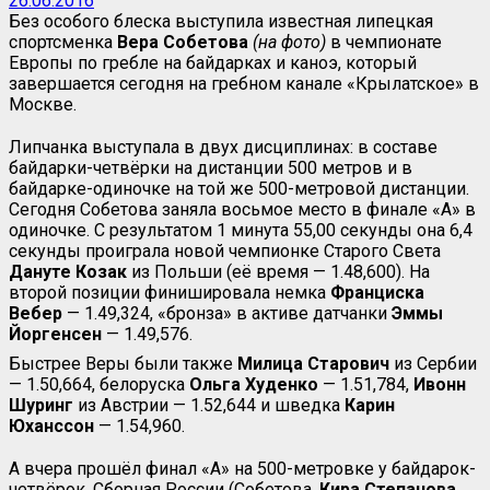
26.06.2016
Без особого блеска выступила известная липецкая
спортсменка
Вера Собетова
(на фото)
в чемпионате
Европы по гребле на байдарках и каноэ, который
завершается сегодня на гребном канале «Крылатское» в
Москве.
Липчанка выступала в двух дисциплинах: в составе
байдарки-четвёрки на дистанции 500 метров и в
байдарке-одиночке на той же 500-метровой дистанции.
Сегодня Собетова заняла восьмое место в финале «А» в
одиночке. С результатом 1 минута 55,00 секунды она 6,4
секунды проиграла новой чемпионке Старого Света
Дануте Козак
из Польши (её время — 1.48,600). На
второй позиции финишировала немка
Франциска
Вебер
— 1.49,324, «бронза» в активе датчанки
Эммы
Йоргенсен
— 1.49,576.
Быстрее Веры были также
Милица
Старович
из Сербии
— 1.50,664, белоруска
Ольга
Худенко
— 1.51,784,
Ивонн
Шуринг
из Австрии — 1.52,644 и шведка
Карин
Юханссон
— 1.54,960.
А вчера прошёл финал «А» на 500-метровке у байдарок-
четвёрок. Сборная России (Собетова,
Кира
Степанова
,